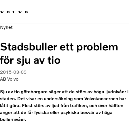
Våra varumärken
Kontakta oss
Hållbara transporter
Nyhet
Om oss
Karriär
Stadsbuller ett problem
Investerare
Nyheter och Media
för sju av tio
2015-03-09
AB Volvo
Sju av tio göteborgare säger att de störs av höga ljudnivåer i
staden. Det visar en undersökning som Volvokoncernen har
låtit göra. Flest störs av ljud från trafiken, och över hälften
anger att de får fysiska eller psykiska besvär av höga
bullernivåer.