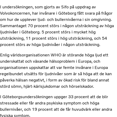
I undersökningen, som gjorts av Sifo på uppdrag av
Volvokoncernen, har invånare i Göteborg fått svara på frågor
om hur de upplever ljud- och bullernivåerna i sin omgivning.
Sammantaget 70 procent störs i någon utsträckning av höga
ljudnivåer i Göteborg. 5 procent störs i mycket hög
utsträckning, 11 procent störs i hög utsträckning, och 54
procent störs av höga ljudnivåer i någon utsträckning.
Enlig världsorganisationen WHO är störande höga ljud ett
underskattat och växande hälsoproblem i Europa, och
organisationen uppskattar att var femte invånare i Europa
regelbundet utsätts för ljudnivåer som är så höga att de kan
påverka hälsan negativt, i form av ökad risk för bland annat
störd sömn, hjärt-kärlsjukdomar och hörselskador.
I Göteborgsundersökningen uppger 33 procent att de blir
stressade eller får andra psykiska symptom och höga
bullernivåer, och 19 procent att de får huvudvärk eller andra
fysiska symtom.