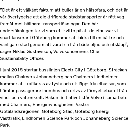
”Det är ett välkänt faktum att buller är en hälsofara, och det är
vår övertygelse att elektrifierade stadstansporter är rätt väg
framåt mot hållbara transportlösningar. Den här
undersökningen tar vi som ett kvitto på att de elbussar vi
snart lanserar i Göteborg kommer att bidra till en bättre och
vänligare stad genom att vara fria från både oljud och utsläpp”,
säger Niklas Gustavsson, Volvokoncernens Chief
Sustainability Officer.
I juni 2015 startar busslinjen ElectriCity i Göteborg. Sträckan
mellan Chalmers Johanneberg och Chalmers Lindholmen
kommer att trafikeras av tysta och utsläppsfria elbussar, som
hämtar passagerare inomhus och drivs av förnyelsebar el från
vind- och vattenkraft. Bakom initiativet står Volvo i samarbete
med Chalmers, Energimyndigheten, Västra
Götalandsregionen, Göteborg Stad, Göteborg Energi,
Västtrafik, Lindhomen Science Park och Johanneberg Science
Park.