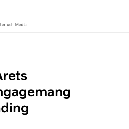
ter och Media
r sitt engagemang inom Employer Branding
Årets
 engagemang
nding