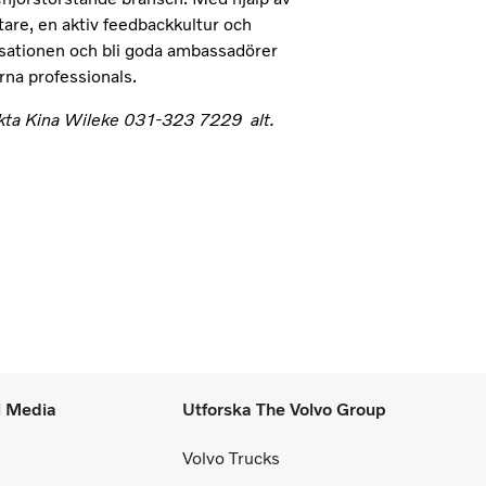
are, en aktiv feedbackkultur och
isationen och bli goda ambassadörer
arna professionals.
ntakta Kina Wileke 031-323 7229 alt.
l Media
Utforska The Volvo Group
Volvo Trucks