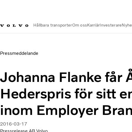
Hållbara transporter
Om oss
Karriär
Investerare
Nyhe
Nyheter och Media
Johanna Flanke får Årets Hederspris fö
Pressmeddelande
Johanna Flanke får 
Hederspris för sitt
inom Employer Bra
2016-03-17
Pressrelease AB Volvo