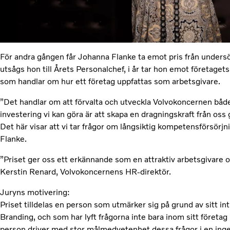
För andra gången får Johanna Flanke ta emot pris från under
utsågs hon till Årets Personalchef, i år tar hon emot företage
som handlar om hur ett företag uppfattas som arbetsgivare.
”Det handlar om att förvalta och utveckla Volvokoncernen både
investering vi kan göra är att skapa en dragningskraft från os
Det här visar att vi tar frågor om långsiktig kompetensförsörjn
Flanke.
”Priset ger oss ett erkännande som en attraktiv arbetsgivare och
Kerstin Renard, Volvokoncernens HR-direktör.
Juryns motivering:
Priset tilldelas en person som utmärker sig på grund av sitt 
Branding, och som har lyft frågorna inte bara inom sitt föret
person driver med stor målmedvetenhet dessa frågor i en inge