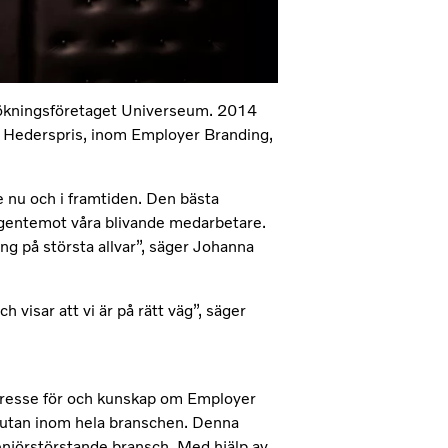
sökningsföretaget Universeum. 2014
ts Hederspris, inom Employer Branding,
 nu och i framtiden. Den bästa
s gentemot våra blivande medarbetare.
ing på största allvar”, säger Johanna
 visar att vi är på rätt väg”, säger
intresse för och kunskap om Employer
ag utan inom hela branschen. Denna
njörstörstande bransch. Med hjälp av