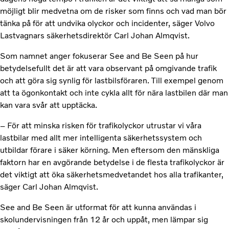
möjligt blir medvetna om de risker som finns och vad man bör
tänka på för att undvika olyckor och incidenter, säger Volvo
Lastvagnars säkerhetsdirektör Carl Johan Almqvist.
Som namnet anger fokuserar See and Be Seen på hur
betydelsefullt det är att vara observant på omgivande trafik
och att göra sig synlig för lastbilsföraren. Till exempel genom
att ta ögonkontakt och inte cykla allt för nära lastbilen där man
kan vara svår att upptäcka.
– För att minska risken för trafikolyckor utrustar vi våra
lastbilar med allt mer intelligenta säkerhetssystem och
utbildar förare i säker körning. Men eftersom den mänskliga
faktorn har en avgörande betydelse i de flesta trafikolyckor är
det viktigt att öka säkerhetsmedvetandet hos alla trafikanter,
säger Carl Johan Almqvist.
See and Be Seen är utformat för att kunna användas i
skolundervisningen från 12 år och uppåt, men lämpar sig