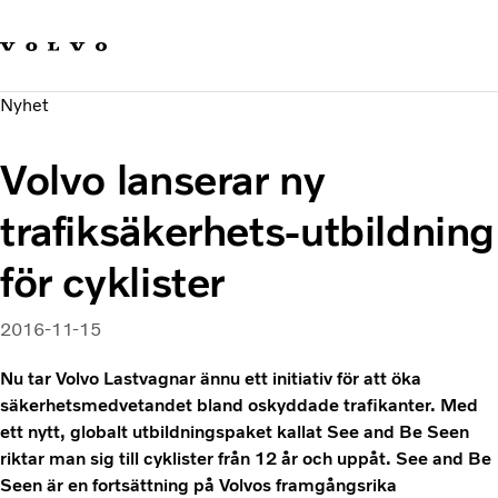
Våra varumärken
Kontakta oss
Hållbara transporter
Nyhet
Om oss
Karriär
Volvo lanserar ny
Investerare
Nyheter och Media
trafiksäkerhets-utbildning
för cyklister
2016-11-15
Nu tar Volvo Lastvagnar ännu ett initiativ för att öka
säkerhetsmedvetandet bland oskyddade trafikanter. Med
ett nytt, globalt utbildningspaket kallat See and Be Seen
riktar man sig till cyklister från 12 år och uppåt. See and Be
Seen är en fortsättning på Volvos framgångsrika