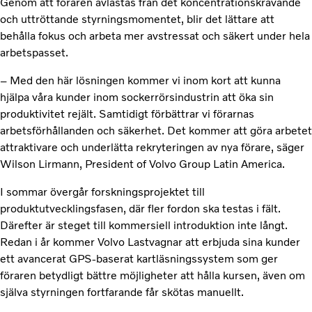
Genom att föraren avlastas från det koncentrationskrävande
och uttröttande styrningsmomentet, blir det lättare att
behålla fokus och arbeta mer avstressat och säkert under hela
arbetspasset.
– Med den här lösningen kommer vi inom kort att kunna
hjälpa våra kunder inom sockerrörsindustrin att öka sin
produktivitet rejält. Samtidigt förbättrar vi förarnas
arbetsförhållanden och säkerhet. Det kommer att göra arbetet
attraktivare och underlätta rekryteringen av nya förare, säger
Wilson Lirmann,
President of Volvo Group Latin America.
I sommar övergår forskningsprojektet till
produktutvecklingsfasen, där fler fordon ska testas i fält.
Därefter är steget till kommersiell introduktion inte långt.
Redan i år kommer Volvo Lastvagnar att erbjuda sina kunder
ett avancerat GPS-baserat kartläsningssystem som ger
föraren betydligt bättre möjligheter att hålla kursen, även om
själva styrningen fortfarande får skötas manuellt.