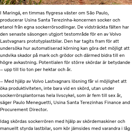
I Maringá, en timmas flygresa väster om S
ão
Paulo,
producerar Usina Santa Terezinha-koncernen socker och
etanol från egna sockerrörsodlingar. De vidsträckta fälten har
den senaste säsongen utgjort testområde för en av Volvo
Lastvagnars prototyplastbilar. Den har tagits fram för att
undersöka hur automatiserad körning kan göra det möjligt att
undvika skador på mark och grödor och därmed bidra till en
högre avkastning. Potentialen för större skördar är betydande
– upp till tio ton per hektar och år.
– Med hjälp av Volvo Lastvagnars lösning får vi möjlighet att
öka produktiviteten, inte bara vid en skörd, utan under
sockerrörsplantornas hela livscykel, som är fem till sex år,
säger Paulo Meneguetti, Usina Santa Terezinhas Finance and
Procurement Director.
Idag skördas sockerrören med hjälp av skördemaskiner och
manuellt styrda lastbilar, som kör jämsides med varandra i låg