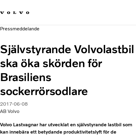
Våra varumärken
Kontakta oss
Hållbara transporter
Pressmeddelande
Om oss
Karriär
Självstyrande Volvolastbil
Investerare
Nyheter och Media
ska öka skörden för
Brasiliens
sockerrörsodlare
2017-06-08
AB Volvo
Volvo Lastvagnar har utvecklat en självstyrande lastbil som
kan innebära ett betydande produktivitetslyft för de