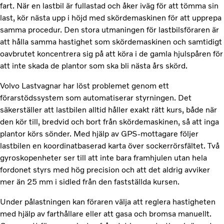
fart. När en lastbil är fullastad och åker iväg för att tömma sin
last, kör nästa upp i höjd med skördemaskinen för att upprepa
samma procedur. Den stora utmaningen för lastbilsföraren är
att hålla samma hastighet som skördemaskinen och samtidigt
oavbrutet koncentrera sig på att köra i de gamla hjulspåren för
att inte skada de plantor som ska bli nästa års skörd.
Volvo Lastvagnar har löst problemet genom ett
förarstödssystem som automatiserar styrningen. Det
säkerställer att lastbilen alltid håller exakt rätt kurs, både när
den kör till, bredvid och bort från skördemaskinen, så att inga
plantor körs sönder. Med hjälp av GPS-mottagare följer
lastbilen en koordinatbaserad karta över sockerrörsfältet. Två
gyroskopenheter ser till att inte bara framhjulen utan hela
fordonet styrs med hög precision och att det aldrig avviker
mer än 25 mm i sidled från den fastställda kursen.
Under pålastningen kan föraren välja att reglera hastigheten
med hjälp av farthållare eller att gasa och bromsa manuellt.