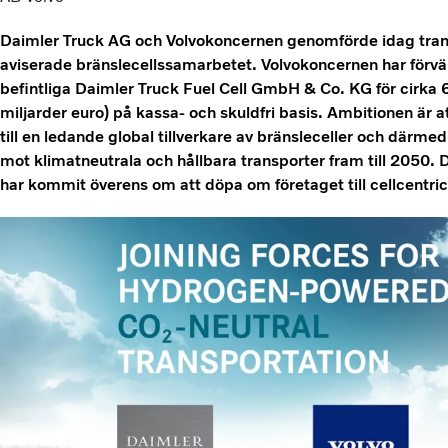
Daimler Truck AG och Volvokoncernen genomförde idag transa
aviserade bränslecellssamarbetet. Volvokoncernen har förvär
befintliga Daimler Truck Fuel Cell GmbH & Co. KG för cirka 6
miljarder euro) på kassa- och skuldfri basis. Ambitionen är a
till en ledande global tillverkare av bränsleceller och därmed 
mot klimatneutrala och hållbara transporter fram till 2050
har kommit överens om att döpa om företaget till cellcentr