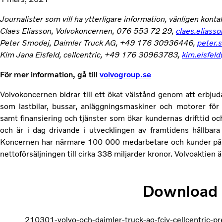
Journalister som vill ha ytterligare information, vänligen konta
Claes Eliasson, Volvokoncernen, 076 553 72 29,
claes.elias
Peter Smodej, Daimler Truck AG, +49 176 30936446,
peter.
Kim Jana Eisfeld, cellcentric, +49 176 30963783,
kim.eisfeld
För mer information, gå till
volvogroup.se
Volvokoncernen bidrar till ett ökat välstånd genom att erbjud
som lastbilar, bussar, anläggningsmaskiner och motorer för m
samt finansiering och tjänster som ökar kundernas drifttid o
och är i dag drivande i utvecklingen av framtidens hållbara 
Koncernen har närmare 100 000 medarbetare och kunder på 
nettoförsäljningen till cirka 338 miljarder kronor. Volvoaktie
Download
210301-volvo-och-daimler-truck-ag-fcjv-cellcentric-pr