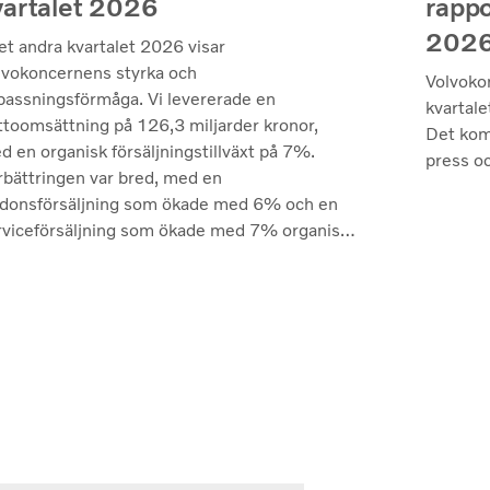
vartalet 2026
rappo
202
et andra kvartalet 2026 visar
lvokoncernens styrka och
Volvoko
passningsförmåga. Vi levererade en
kvartale
ttoomsättning på 126,3 miljarder kronor,
Det kom
d en organisk försäljningstillväxt på 7%.
press oc
rbättringen var bred, med en
rdonsförsäljning som ökade med 6% och en
rviceförsäljning som ökade med 7% organiskt
ilket återspeglar både kvaliteten på vårt
odukterbjudande och den fortsatt höga
nyttjandegraden av våra kunders flottor på de
esta marknader. Lönsamheten nådde sin
gsta nivå under de senaste kvartalen. Det
terade rörelseresultatet steg till 14,8
ljarder kronor (13,5), med en justerad
relsemarginal på 11,7%, upp från 11,0%
der andra kvartalet 2025, en utveckling som