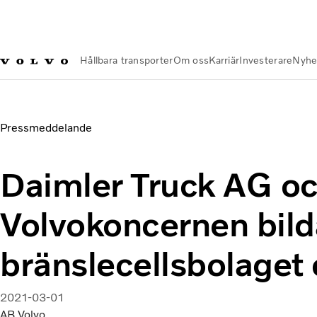
Hållbara transporter
Om oss
Karriär
Investerare
Nyhe
Nyheter och Media
Daimler Truck AG och Volvokoncernen bil
Pressmeddelande
Daimler Truck AG o
Volvokoncernen bild
bränslecellsbolaget 
2021-03-01
AB Volvo