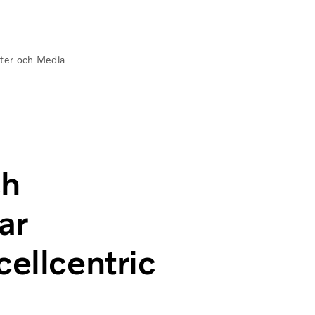
ter och Media
dar bränslecellsbolaget cellcentric
ch
ar
cellcentric