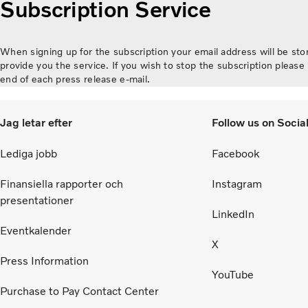
vis
Subscription Service
avser parterna att stärka cellcentrics position
ge
som en ledande utvecklare och producent av
Lu
bränslecellssystem för tunga kommersiella
When signing up for the subscription your email address will be stor
tillämpningar.
provide you the service. If you wish to stop the subscription please 
end of each press release e-mail.
Jag letar efter
Follow us on Socia
Lediga jobb
Facebook
Finansiella rapporter och
Instagram
presentationer
LinkedIn
Eventkalender
X
Press Information
YouTube
Purchase to Pay Contact Center