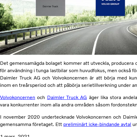
Det gemensamägda bolaget kommer att utveckla, producera o
för användning i tunga lastbilar som huvudfokus, men också för 
Daimler Truck AG och Volvokoncernen är att börja med kundt
inom en treårsperiod och att påbörja serietillverkning under a
Volvokoncernen
och
Daimler Truck AG
äger lika stora andela
vara konkurrenter inom alla andra områden såsom fordonsteknik 
I november 2020 undertecknade Volvokoncernen och Daiml
gemensamma företaget. Ett
preliminärt icke-bindande avtal
un
1 mars, 2021