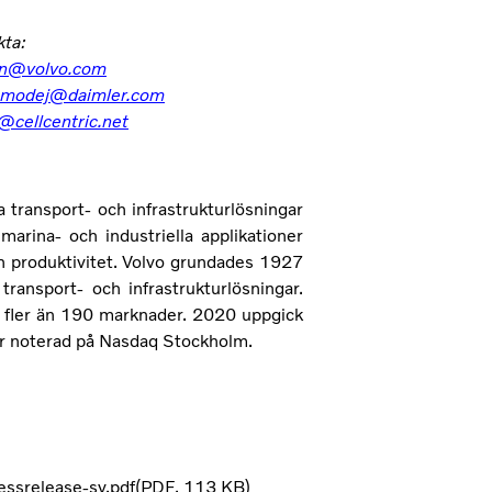
kta:
son@volvo.com
smodej@daimler.com
@cellcentric.net
a transport- och infrastrukturlösningar
arina- och industriella applikationer
ch produktivitet. Volvo grundades 1927
transport- och infrastrukturlösningar.
fler än 190 marknader. 2020 uppgick
n är noterad på Nasdaq Stockholm.
essrelease-sv.pdf
PDF
113 KB