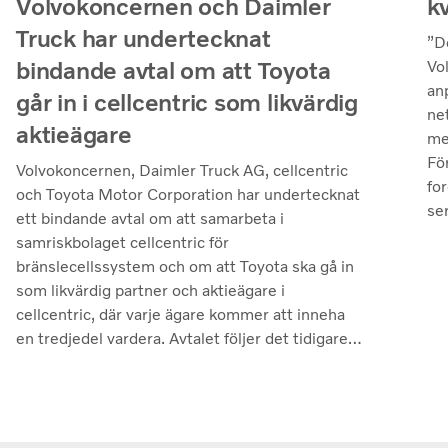
k
Volvokoncernen och Daimler
Truck har undertecknat
”D
bindande avtal om att Toyota
Vo
an
går in i cellcentric som likvärdig
ne
aktieägare
me
Fö
Volvokoncernen, Daimler Truck AG, cellcentric
fo
och Toyota Motor Corporation har undertecknat
se
ett bindande avtal om att samarbeta i
– v
samriskbolaget cellcentric för
pr
bränslecellssystem och om att Toyota ska gå in
ut
som likvärdig partner och aktieägare i
fl
cellcentric, där varje ägare kommer att inneha
hö
en tredjedel vardera. Avtalet följer det tidigare
jus
icke-bindande avtal som undertecknades i
mi
slutet av mars i år. Slutförandet av
rö
transaktionen är villkorat av att regulatoriska
un
godkännanden erhålls. Genom samarbetet