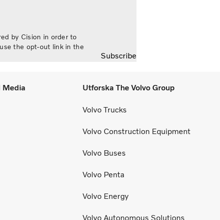
ar vår förmåga att generera bra resultat
nom konjunkturcykeln”, säger Martin
ndstedt, vd och koncernchef.
ed by Cision in order to
use the opt-out link in the
Subscribe
l Media
Utforska The Volvo Group
Volvo Trucks
Volvo Construction Equipment
Volvo Buses
Volvo Penta
Volvo Energy
Volvo Autonomous Solutions