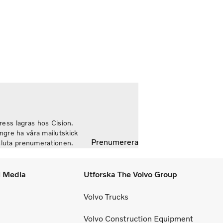
nyttjandegraden av våra kunders flottor på de
esta marknader. Lönsamheten nådde sin
gsta nivå under de senaste kvartalen. Det
terade rörelseresultatet steg till 14,8
ljarder kronor (13,5), med en justerad
relsemarginal på 11,7%, upp från 11,0%
der andra kvartalet 2025, en utveckling som
ar vår förmåga att generera bra resultat
nom konjunkturcykeln”, säger Martin
ndstedt, vd och koncernchef.
ess lagras hos Cision.
längre ha våra mailutskick
Prenumerera
vsluta prenumerationen.
l Media
Utforska The Volvo Group
Volvo Trucks
Volvo Construction Equipment