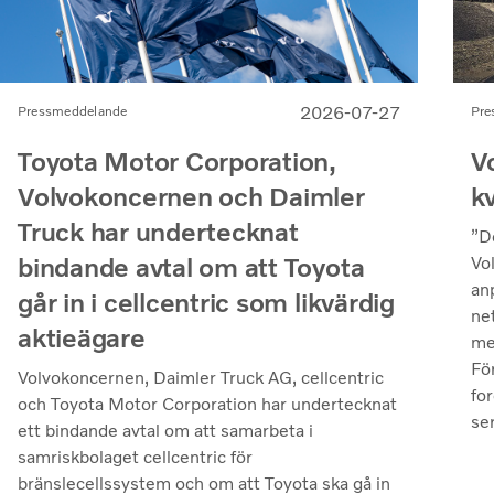
2026-07-27
Pre
Pressmeddelande
V
Toyota Motor Corporation,
k
Volvokoncernen och Daimler
Truck har undertecknat
”D
bindande avtal om att Toyota
Vo
an
går in i cellcentric som likvärdig
ne
aktieägare
me
Fö
Volvokoncernen, Daimler Truck AG, cellcentric
fo
och Toyota Motor Corporation har undertecknat
se
ett bindande avtal om att samarbeta i
– v
samriskbolaget cellcentric för
pr
bränslecellssystem och om att Toyota ska gå in