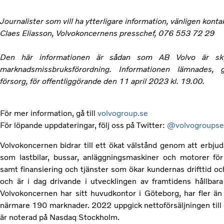
Journalister som vill ha ytterligare information, vänligen konta
Claes Eliasson, Volvokoncernens presschef, 076 553 72 29
Den här informationen är sådan som AB Volvo är skyld
marknadsmissbruksförordning. Informationen lämnades,
försorg, för offentliggörande den 11 april 2023 kl. 19.00.
För mer information, gå till
volvogroup.se
För löpande uppdateringar, följ oss på Twitter:
@volvogroupse
Volvokoncernen bidrar till ett ökat välstånd genom att erbjud
som lastbilar, bussar, anläggningsmaskiner och motorer för 
samt finansiering och tjänster som ökar kundernas drifttid o
och är i dag drivande i utvecklingen av framtidens hållbara 
Volvokoncernen har sitt huvudkontor i Göteborg, har fler 
närmare 190 marknader. 2022 uppgick nettoförsäljningen till c
är noterad på Nasdaq Stockholm.