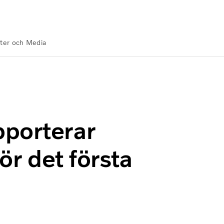
ter och Media
resultat för det första kvartalet 2023
pporterar
ör det första