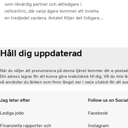
ut
som likvärdig partner och aktieägare i
fl
cellcentric, där varje ägare kommer att inneha
hö
en tredjedel vardera. Avtalet följer det tidigare
jus
icke-bindande avtal som undertecknades i
mi
slutet av mars i år. Slutförandet av
rö
transaktionen är villkorat av att regulatoriska
un
godkännanden erhålls. Genom samarbetet
vis
Håll dig uppdaterad
avser parterna att stärka cellcentrics position
ge
som en ledande utvecklare och producent av
Lu
bränslecellssystem för tunga kommersiella
När du väljer att prenumerera på denna tjänst kommer din e-postadr
tillämpningar.
Din adress lagras för att kunna göra mailutskick till dig. Vill du inte 
så använder du länken som finns längst ner i varje utskick för att a
Jag letar efter
Follow us on Socia
Lediga jobb
Facebook
Finansiella rapporter och
Instagram