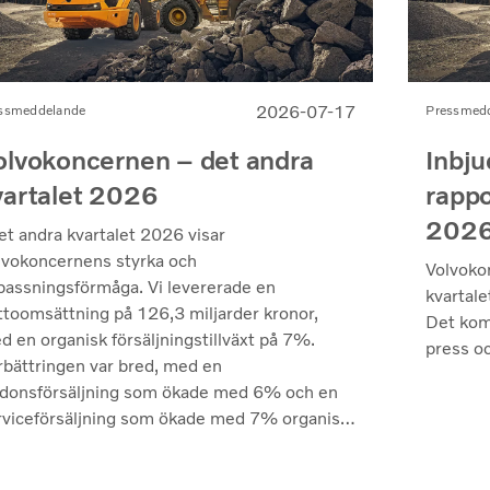
2026-07-17
ssmeddelande
Pressmed
olvokoncernen – det andra
Inbju
vartalet 2026
rappo
202
et andra kvartalet 2026 visar
lvokoncernens styrka och
Volvoko
passningsförmåga. Vi levererade en
kvartale
ttoomsättning på 126,3 miljarder kronor,
Det kom
d en organisk försäljningstillväxt på 7%.
press oc
rbättringen var bred, med en
rdonsförsäljning som ökade med 6% och en
rviceförsäljning som ökade med 7% organiskt
ilket återspeglar både kvaliteten på vårt
odukterbjudande och den fortsatt höga