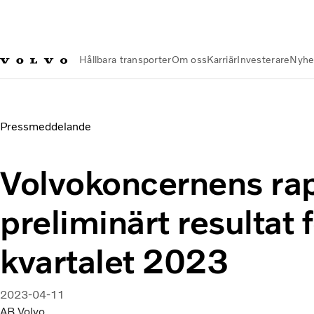
Hållbara transporter
Om oss
Karriär
Investerare
Nyhe
Nyheter och Media
Volvokoncernens rapporterar preliminärt 
Pressmeddelande
Volvokoncernens ra
preliminärt resultat f
kvartalet 2023
2023-04-11
AB Volvo