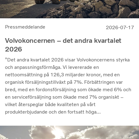
Pressmeddelande
2026-07-17
Volvokoncernen – det andra kvartalet
2026
”Det andra kvartalet 2026 visar Volvokoncernens styrka
och anpassningsförmåga. Vi levererade en
nettoomsättning på 126,3 miljarder kronor, med en
organisk försäljningstillväxt på 7%. Förbättringen var
bred, med en fordonsförsäljning som ökade med 6% och
en serviceförsäljning som ökade med 7% organiskt –
vilket återspeglar både kvaliteten på vårt
produkterbjudande och den fortsatt höga
utnyttjandegraden av våra kunders flottor på de flesta
marknader. Lönsamheten nådde sin högsta nivå under de
senaste kvartalen. Det justerade rörelseresultatet steg