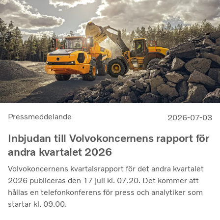
till 14,8 miljarder kronor (13,5), med en justerad
rörelsemarginal på 11,7%, upp från 11,0% under andra
kvartalet 2025, en utveckling som visar vår förmåga att
generera bra resultat genom konjunkturcykeln”, säger
Martin Lundstedt, vd och koncernchef.
Pressmeddelande
2026-07-03
Inbjudan till Volvokoncernens rapport för
andra kvartalet 2026
Volvokoncernens kvartalsrapport för det andra kvartalet
2026 publiceras den 17 juli kl. 07.20. Det kommer att
hållas en telefonkonferens för press och analytiker som
startar kl. 09.00.