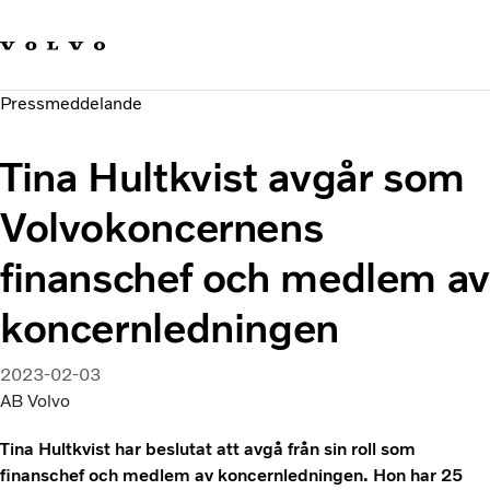
Våra varumärken
Kontakta oss
Hållbara transporter
Pressmeddelande
Om oss
Karriär
Tina Hultkvist avgår som
Investerare
Nyheter och Media
Volvokoncernens
finanschef och medlem av
koncernledningen
2023-02-03
AB Volvo
Tina Hultkvist har beslutat att avgå från sin roll som
finanschef och medlem av koncernledningen. Hon har 25