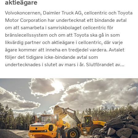
aktieägare
Volvokoncernen, Daimler Truck AG, cellcentric och Toyota
Motor Corporation har undertecknat ett bindande avtal
om att samarbeta i samriskbolaget cellcentric för
bränslecellssystem och om att Toyota ska gå in som
likvärdig partner och aktieägare i cellcentric, där varje
ägare kommer att inneha en tredjedel vardera. Avtalet
följer det tidigare icke-bindande avtal som
undertecknades i slutet av mars i år. Slutförandet av
transaktionen är villkorat av att regulatoriska
godkännanden erhålls. Genom samarbetet avser parterna
att stärka cellcentrics position som en ledande utvecklare
och producent av bränslecellssystem för tunga
kommersiella tillämpningar.