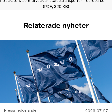
i-trucksters-som-utvecklar-stafetttransporter-i-europa-se
PDF
320 KB
Relaterade nyheter
Pressmeddelande
2026-07-27