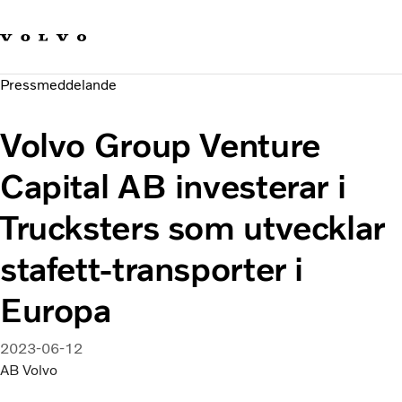
Våra varumärken
Kontakta oss
Hållbara transporter
Pressmeddelande
Om oss
Karriär
Volvo Group Venture
Investerare
Nyheter och Media
Capital AB investerar i
Trucksters som utvecklar
stafett-transporter i
Europa
2023-06-12
AB Volvo