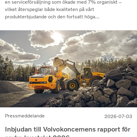
en serviceförsäljning som ökade med 7% organiskt –
vilket återspeglar både kvaliteten på vårt
produkterbjudande och den fortsatt höga
utnyttjandegraden av våra kunders flottor på de flesta
marknader. Lönsamheten nådde sin högsta nivå under de
senaste kvartalen. Det justerade rörelseresultatet steg
till 14,8 miljarder kronor (13,5), med en justerad
rörelsemarginal på 11,7%, upp från 11,0% under andra
kvartalet 2025, en utveckling som visar vår förmåga att
generera bra resultat genom konjunkturcykeln”, säger
Martin Lundstedt, vd och koncernchef.
Pressmeddelande
2026-07-03
Inbjudan till Volvokoncernens rapport för