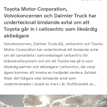
Toyota Motor Corporation,
Volvokoncernen och Daimler Truck har
undertecknat bindande avtal om att
Toyota går in i cellcentric som likvärdig
aktieägare
Volvokoncernen, Daimler Truck AG, cellcentric och Toyota
Motor Corporation har undertecknat ett bindande avtal
om att samarbeta i samriskbolaget cellcentric för
bränslecellssystem och om att Toyota ska gå in som
likvärdig partner och aktieägare i cellcentric, där varje
ägare kommer att inneha en tredjedel vardera. Avtalet
följer det tidigare icke-bindande avtal som
undertecknades i slutet av mars i år. Slutförandet av
transaktionen är villkorat av att regulatoriska
godkännanden erhålls. Genom samarbetet avser parterna
att stärka cellcentrics position som en ledande utvecklare
och producent av bränslecellssystem för tunga