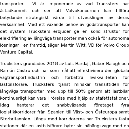
transporter. Vi är imponerade av vad Trucksters har
åstadkommit och ser att Volvokoncernen kan tillföra
betydande strategiskt värde till utvecklingen av deras
verksamhet. Med ett växande behov av godstransporter kan
det system Trucksters erbjuder ge en solid struktur för
elektrifiering av långväga transporter men också för autonoma
lösningar i en framtid, säger Martin Witt, VD för Volvo Group
Venture Capital.
Trucksters grundades 2018 av Luis Bardají, Gabor Balogh och
Ramón Castro och har som mål att effektivisera den globala
vägtransportindustrin och förbättra livskvaliteten för
lastbilsförare. Trucksters tjänst minskar transittiden för
långväga transporter med upp till 50% genom att lastbilar
kontinuerligt kan vara i rörelse med hjälp av stafettstationer.
Idag hanterar det snabbväxande företaget fyra
logistikkorridorer från Spanien till Väst- och Östeuropa samt
Storbritannien. Längs med korridorerna har Trucksters fasta
stationer där en lastbilsförare byter sin påhängsvagn med en