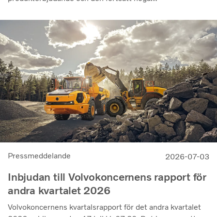
utnyttjandegraden av våra kunders flottor på de flesta
marknader. Lönsamheten nådde sin högsta nivå under de
senaste kvartalen. Det justerade rörelseresultatet steg
till 14,8 miljarder kronor (13,5), med en justerad
rörelsemarginal på 11,7%, upp från 11,0% under andra
kvartalet 2025, en utveckling som visar vår förmåga att
generera bra resultat genom konjunkturcykeln”, säger
Martin Lundstedt, vd och koncernchef.
Pressmeddelande
2026-07-03
Inbjudan till Volvokoncernens rapport för
andra kvartalet 2026
Volvokoncernens kvartalsrapport för det andra kvartalet