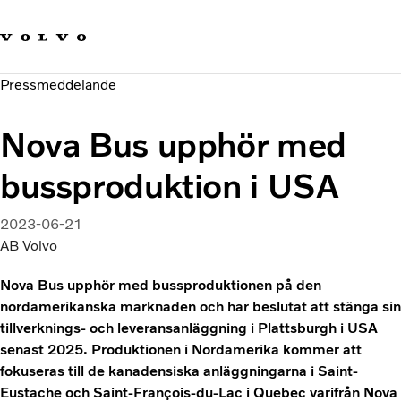
Våra varumärken
Kontakta oss
Hållbara transporter
Pressmeddelande
Om oss
Karriär
Nova Bus upphör med
Investerare
Nyheter och Media
bussproduktion i USA
2023-06-21
AB Volvo
Nova Bus upphör med bussproduktionen på den
nordamerikanska marknaden och har beslutat att stänga sin
tillverknings- och leveransanläggning i Plattsburgh i USA
senast 2025. Produktionen i Nordamerika kommer att
fokuseras till de kanadensiska anläggningarna i Saint-
Eustache och Saint-François-du-Lac i Quebec varifrån Nova