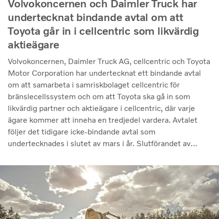
Volvokoncernen och Daimler Truck har
undertecknat bindande avtal om att
Toyota går in i cellcentric som likvärdig
aktieägare
Volvokoncernen, Daimler Truck AG, cellcentric och Toyota
Motor Corporation har undertecknat ett bindande avtal
om att samarbeta i samriskbolaget cellcentric för
bränslecellssystem och om att Toyota ska gå in som
likvärdig partner och aktieägare i cellcentric, där varje
ägare kommer att inneha en tredjedel vardera. Avtalet
följer det tidigare icke-bindande avtal som
undertecknades i slutet av mars i år. Slutförandet av
transaktionen är villkorat av att regulatoriska
godkännanden erhålls. Genom samarbetet avser parterna
att stärka cellcentrics position som en ledande utvecklare
och producent av bränslecellssystem för tunga
kommersiella tillämpningar.