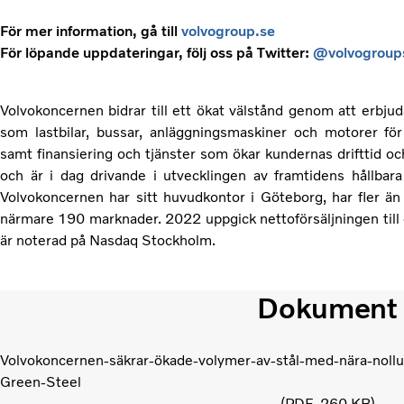
För mer information, gå till
volvogroup.se
För löpande uppdateringar, följ oss på Twitter:
@volvogroup
Volvokoncernen bidrar till ett ökat välstånd genom att erbjud
som lastbilar, bussar, anläggningsmaskiner och motorer för 
samt finansiering och tjänster som ökar kundernas drifttid o
och är i dag drivande i utvecklingen av framtidens hållbara 
Volvokoncernen har sitt huvudkontor i Göteborg, har fler 
närmare 190 marknader. 2022 uppgick nettoförsäljningen till c
är noterad på Nasdaq Stockholm.
Dokument
Volvokoncernen-säkrar-ökade-volymer-av-stål-med-nära-nol
Green-Steel
PDF
260 KB