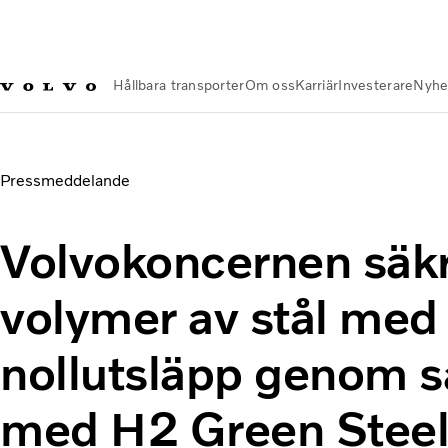
Hållbara transporter
Om oss
Karriär
Investerare
Nyhe
Nyheter och Media
Volvokoncernen säkrar ökade volymer a
Pressmeddelande
Volvokoncernen säk
volymer av stål med
nollutsläpp genom 
med H2 Green Stee