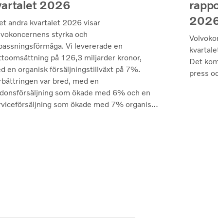
vartalet 2026
rappo
202
et andra kvartalet 2026 visar
lvokoncernens styrka och
Volvoko
passningsförmåga. Vi levererade en
kvartale
ttoomsättning på 126,3 miljarder kronor,
Det kom
d en organisk försäljningstillväxt på 7%.
press oc
rbättringen var bred, med en
rdonsförsäljning som ökade med 6% och en
rviceförsäljning som ökade med 7% organiskt
ilket återspeglar både kvaliteten på vårt
odukterbjudande och den fortsatt höga
nyttjandegraden av våra kunders flottor på de
esta marknader. Lönsamheten nådde sin
gsta nivå under de senaste kvartalen. Det
terade rörelseresultatet steg till 14,8
ljarder kronor (13,5), med en justerad
relsemarginal på 11,7%, upp från 11,0%
der andra kvartalet 2025, en utveckling som