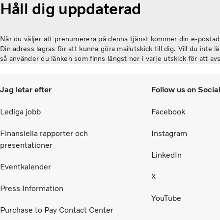
vis
Håll dig uppdaterad
avser parterna att stärka cellcentrics position
ge
som en ledande utvecklare och producent av
Lu
bränslecellssystem för tunga kommersiella
När du väljer att prenumerera på denna tjänst kommer din e-postadr
tillämpningar.
Din adress lagras för att kunna göra mailutskick till dig. Vill du inte 
så använder du länken som finns längst ner i varje utskick för att a
Jag letar efter
Follow us on Socia
Lediga jobb
Facebook
Finansiella rapporter och
Instagram
presentationer
LinkedIn
Eventkalender
X
Press Information
YouTube
Purchase to Pay Contact Center