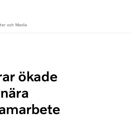
ter och Media
v stål med nära nollutsläpp genom samarbete med H2 Green
rar ökade
 nära
samarbete
l