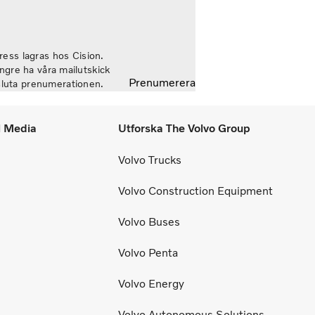
ar vår förmåga att generera bra resultat
nom konjunkturcykeln”, säger Martin
ndstedt, vd och koncernchef.
ess lagras hos Cision.
längre ha våra mailutskick
Prenumerera
vsluta prenumerationen.
l Media
Utforska The Volvo Group
Volvo Trucks
Volvo Construction Equipment
Volvo Buses
Volvo Penta
Volvo Energy
Volvo Autonomous Solutions