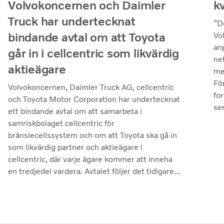
k
Volvokoncernen och Daimler
Truck har undertecknat
”D
bindande avtal om att Toyota
Vo
an
går in i cellcentric som likvärdig
ne
aktieägare
me
Fö
Volvokoncernen, Daimler Truck AG, cellcentric
fo
och Toyota Motor Corporation har undertecknat
se
ett bindande avtal om att samarbeta i
– v
samriskbolaget cellcentric för
pr
bränslecellssystem och om att Toyota ska gå in
ut
som likvärdig partner och aktieägare i
fl
cellcentric, där varje ägare kommer att inneha
hö
en tredjedel vardera. Avtalet följer det tidigare
jus
icke-bindande avtal som undertecknades i
mi
slutet av mars i år. Slutförandet av
rö
transaktionen är villkorat av att regulatoriska
un
godkännanden erhålls. Genom samarbetet