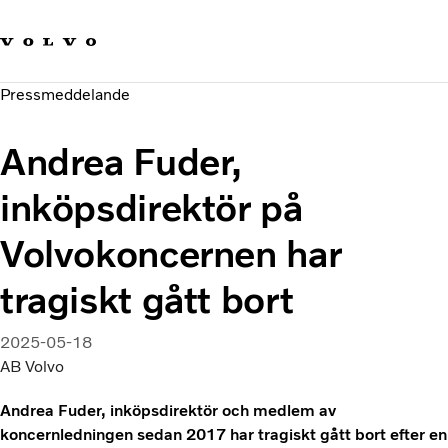
Våra varumärken
Kontakta oss
Hållbara transporter
Pressmeddelande
Om oss
Karriär
Andrea Fuder,
Investerare
Nyheter och Media
inköpsdirektör på
Volvokoncernen har
tragiskt gått bort
2025-05-18
AB Volvo
Andrea Fuder, inköpsdirektör och medlem av
koncernledningen sedan 2017 har tragiskt gått bort efter en