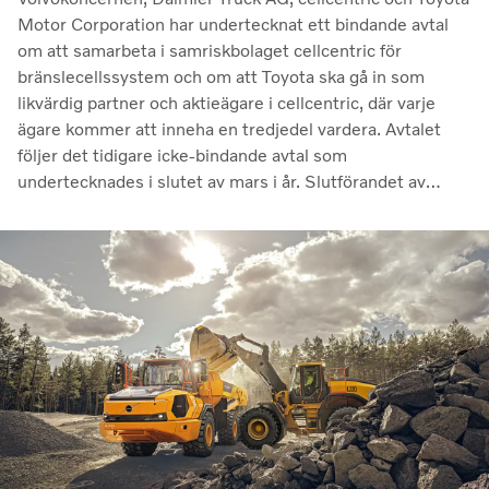
Motor Corporation har undertecknat ett bindande avtal
om att samarbeta i samriskbolaget cellcentric för
bränslecellssystem och om att Toyota ska gå in som
likvärdig partner och aktieägare i cellcentric, där varje
ägare kommer att inneha en tredjedel vardera. Avtalet
följer det tidigare icke-bindande avtal som
undertecknades i slutet av mars i år. Slutförandet av
transaktionen är villkorat av att regulatoriska
godkännanden erhålls. Genom samarbetet avser parterna
att stärka cellcentrics position som en ledande utvecklare
och producent av bränslecellssystem för tunga
kommersiella tillämpningar.