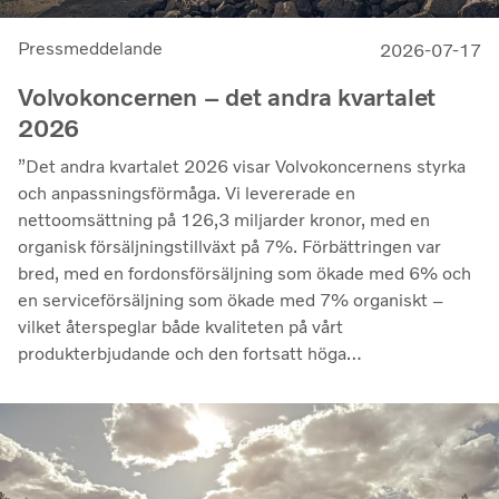
Pressmeddelande
2026-07-17
Volvokoncernen – det andra kvartalet
2026
”Det andra kvartalet 2026 visar Volvokoncernens styrka
och anpassningsförmåga. Vi levererade en
nettoomsättning på 126,3 miljarder kronor, med en
organisk försäljningstillväxt på 7%. Förbättringen var
bred, med en fordonsförsäljning som ökade med 6% och
en serviceförsäljning som ökade med 7% organiskt –
vilket återspeglar både kvaliteten på vårt
produkterbjudande och den fortsatt höga
utnyttjandegraden av våra kunders flottor på de flesta
marknader. Lönsamheten nådde sin högsta nivå under de
senaste kvartalen. Det justerade rörelseresultatet steg
till 14,8 miljarder kronor (13,5), med en justerad
rörelsemarginal på 11,7%, upp från 11,0% under andra