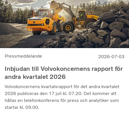
kvartalet 2025, en utveckling som visar vår förmåga att
generera bra resultat genom konjunkturcykeln”, säger
Martin Lundstedt, vd och koncernchef.
Pressmeddelande
2026-07-03
Inbjudan till Volvokoncernens rapport för
andra kvartalet 2026
Volvokoncernens kvartalsrapport för det andra kvartalet
2026 publiceras den 17 juli kl. 07.20. Det kommer att
hållas en telefonkonferens för press och analytiker som
startar kl. 09.00.