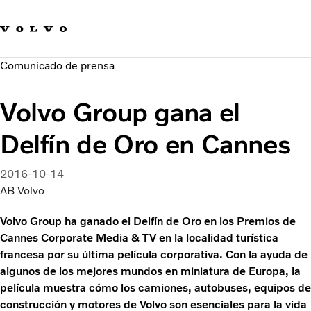
Our brands
Contact us
Sustainable Transportation
Comunicado de prensa
Careers
Investors
Volvo Group gana el
News & Media
Suppliers
Delfín de Oro en Cannes
About us
2016-10-14
AB Volvo
Volvo Group ha ganado el Delfín de Oro en los Premios de
Cannes Corporate Media & TV en la localidad turística
francesa por su última película corporativa. Con la ayuda de
algunos de los mejores mundos en miniatura de Europa, la
película muestra cómo los camiones, autobuses, equipos de
construcción y motores de Volvo son esenciales para la vida