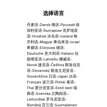
选择语言
丹麦语-Dansk
俄语-Pусский
保
加利亚语-български
克罗地亚
语-Hrvatski
冰岛语-Iceland
匈
牙利语-Magyar
希伯来语-israel
希腊语-Ελληνικά
德语-
Deutsche
意大利语-Italiano
拉
脱维亚语-Latviešu
挪威语-
Norsk
捷克语-Čeština
斯洛伐克
语-Slovenský
斯洛文尼亚语-
Slovenščina
日语-Japan
法语-
Français
波兰语-Polski
泰语-
Thai
爱沙尼亚语-Eesti keel
瑞
典语-Svenska
立陶宛语--
Lietuviškai
罗马尼亚语-
Română
芬兰语-Suomalainen