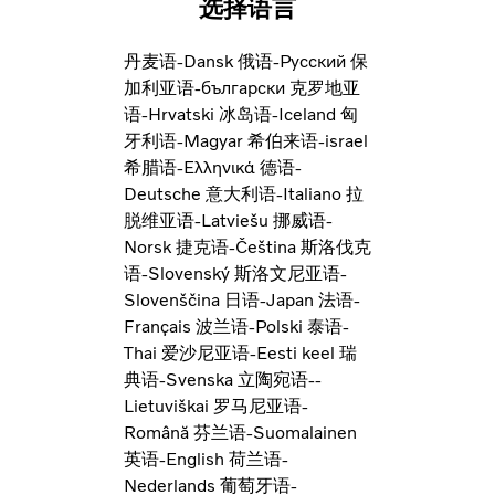
选择语言
丹麦语-Dansk
俄语-Pусский
保
加利亚语-български
克罗地亚
语-Hrvatski
冰岛语-Iceland
匈
牙利语-Magyar
希伯来语-israel
希腊语-Ελληνικά
德语-
Deutsche
意大利语-Italiano
拉
脱维亚语-Latviešu
挪威语-
Norsk
捷克语-Čeština
斯洛伐克
语-Slovenský
斯洛文尼亚语-
Slovenščina
日语-Japan
法语-
Français
波兰语-Polski
泰语-
Thai
爱沙尼亚语-Eesti keel
瑞
典语-Svenska
立陶宛语--
Lietuviškai
罗马尼亚语-
Română
芬兰语-Suomalainen
英语-English
荷兰语-
Nederlands
葡萄牙语-