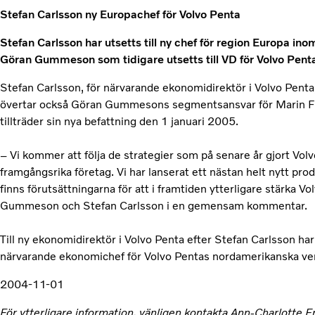
Stefan Carlsson ny Europachef för Volvo Penta
Stefan Carlsson har utsetts till ny chef för region Europa in
Göran Gummeson som tidigare utsetts till VD för Volvo Penta 
Stefan Carlsson, för närvarande ekonomidirektör i Volvo Penta,
övertar också Göran Gummesons segmentsansvar för Marin Fri
tillträder sin nya befattning den 1 januari 2005.
– Vi kommer att följa de strategier som på senare år gjort Vol
framgångsrika företag. Vi har lanserat ett nästan helt nytt p
finns förutsättningarna för att i framtiden ytterligare stärka V
Gummeson och Stefan Carlsson i en gemensam kommentar.
Till ny ekonomidirektör i Volvo Penta efter Stefan Carlsson ha
närvarande ekonomichef för Volvo Pentas nordamerikanska v
2004-11-01
För ytterligare information, vänligen kontakta Ann-Charlotte 