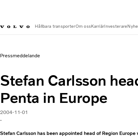
Hållbara transporter
Om oss
Karriär
Investerare
Nyhe
Nyheter och Media
Stefan Carlsson head of Volvo Penta in 
Pressmeddelande
Stefan Carlsson hea
Penta in Europe
2004-11-01
-
Stefan Carlsson has been appointed head of Region Europe 