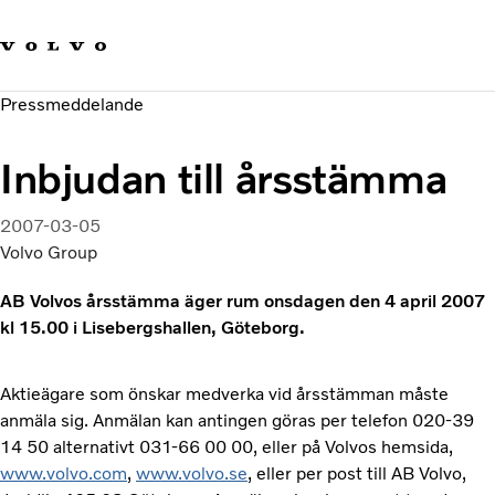
Våra varumärken
Kontakta oss
Hållbara transporter
Pressmeddelande
Om oss
Karriär
Inbjudan till årsstämma
Investerare
Nyheter och Media
2007-03-05
Volvo Group
AB Volvos årsstämma äger rum onsdagen den 4 april 2007
kl 15.00 i Lisebergshallen, Göteborg.
Aktieägare som önskar medverka vid årsstämman måste
anmäla sig. Anmälan kan antingen göras per telefon 020-39
14 50 alternativt 031-66 00 00, eller på Volvos hemsida,
www.volvo.com
,
www.volvo.se
, eller per post till AB Volvo,