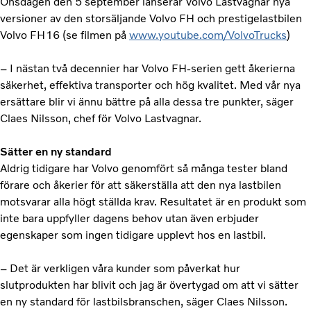
Onsdagen den 5 september lanserar Volvo Lastvagnar nya
versioner av den storsäljande Volvo FH och prestigelastbilen
Volvo FH16 (se filmen på
www.youtube.com/VolvoTrucks
)
– I nästan två decennier har Volvo FH-serien gett åkerierna
säkerhet, effektiva transporter och hög kvalitet. Med vår nya
ersättare blir vi ännu bättre på alla dessa tre punkter, säger
Claes Nilsson, chef för Volvo Lastvagnar.
Sätter en ny standard
Aldrig tidigare har Volvo genomfört så många tester bland
förare och åkerier för att säkerställa att den nya lastbilen
motsvarar alla högt ställda krav. Resultatet är en produkt som
inte bara uppfyller dagens behov utan även erbjuder
egenskaper som ingen tidigare upplevt hos en lastbil.
– Det är verkligen våra kunder som påverkat hur
slutprodukten har blivit och jag är övertygad om att vi sätter
en ny standard för lastbilsbranschen, säger Claes Nilsson.