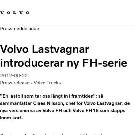
Våra varumärken
Kontakta oss
Hållbara transporter
Pressmeddelande
Om oss
Karriär
Volvo Lastvagnar
Investerare
Nyheter och Media
introducerar ny FH-serie
2012-08-22
Press release - Volvo Trucks
”En lastbil som tar oss långt in i framtiden”: så
sammanfattar Claes Nilsson, chef för Volvo Lastvagnar, de
nya versionerna av Volvo FH och Volvo FH16 som släpps
inom kort.