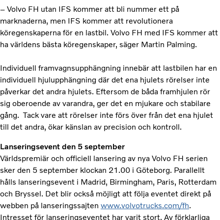
– Volvo FH utan IFS kommer att bli nummer ett på
marknaderna, men IFS kommer att revolutionera
köregenskaperna för en lastbil. Volvo FH med IFS kommer att
ha världens bästa köregenskaper, säger Martin Palming.
Individuell framvagnsupphängning innebär att lastbilen har en
individuell hjulupphängning där det ena hjulets rörelser inte
påverkar det andra hjulets. Eftersom de båda framhjulen rör
sig oberoende av varandra, ger det en mjukare och stabilare
gång. Tack vare att rörelser inte förs över från det ena hjulet
till det andra, ökar känslan av precision och kontroll.
Lanseringsevent den 5 september
Världspremiär och officiell lansering av nya Volvo FH serien
sker den 5 september klockan 21.00 i Göteborg. Parallellt
hålls lanseringsevent i Madrid, Birmingham, Paris, Rotterdam
och Bryssel. Det blir också möjligt att följa eventet direkt på
webben på lanseringssajten
www.volvotrucks.com/fh
.
Intresset för lanseringseventet har varit stort. Av förklarliga