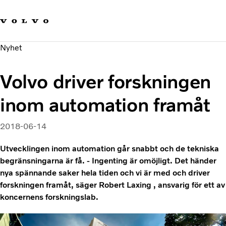
Våra varumärken
Kontakta oss
Hållbara transporter
Nyhet
Om oss
Karriär
Volvo driver forskningen
Investerare
Nyheter och Media
inom automation framåt
2018-06-14
Utvecklingen inom automation går snabbt och de tekniska
begränsningarna är få. - Ingenting är omöjligt. Det händer
nya spännande saker hela tiden och vi är med och driver
forskningen framåt, säger Robert Laxing , ansvarig för ett av
koncernens forskningslab.