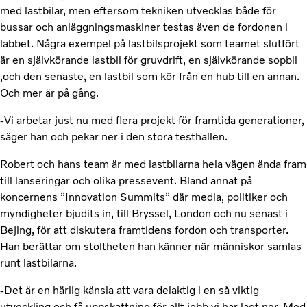
med lastbilar, men eftersom tekniken utvecklas både för
bussar och anläggningsmaskiner testas även de fordonen i
labbet. Några exempel på lastbilsprojekt som teamet slutfört
är en självkörande lastbil för gruvdrift, en självkörande sopbil
,och den senaste, en lastbil som kör från en hub till en annan.
Och mer är på gång.
-Vi arbetar just nu med flera projekt för framtida generationer,
säger han och pekar ner i den stora testhallen.
Robert och hans team är med lastbilarna hela vägen ända fram
till lanseringar och olika pressevent. Bland annat på
koncernens ”Innovation Summits” där media, politiker och
myndigheter bjudits in, till Bryssel, London och nu senast i
Bejing, för att diskutera framtidens fordon och transporter.
Han berättar om stoltheten han känner när människor samlas
runt lastbilarna.
-Det är en härlig känsla att vara delaktig i en så viktig
utveckling och få uppskattning för allt jobb vi har lagt ner. Med