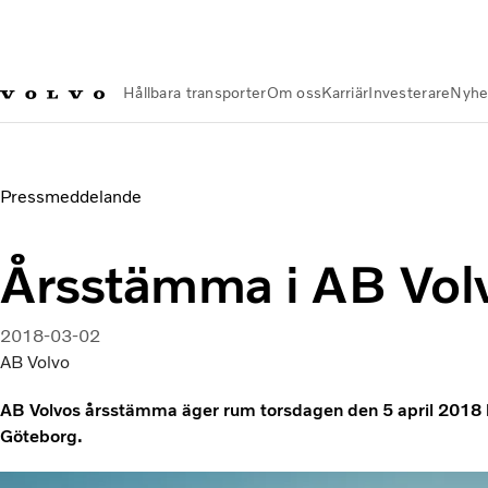
Hållbara transporter
Om oss
Karriär
Investerare
Nyhe
Nyheter och Media
Årsstämma i AB Volvo
Pressmeddelande
Årsstämma i AB Vol
2018-03-02
AB Volvo
AB Volvos årsstämma äger rum torsdagen den 5 april 2018 k
Göteborg.