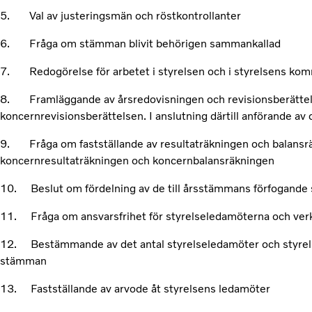
5. Val av justeringsmän och röstkontrollanter
6. Fråga om stämman blivit behörigen sammankallad
7. Redogörelse för arbetet i styrelsen och i styrelsens kom
8. Framläggande av årsredovisningen och revisionsberätte
koncernrevisionsberättelsen. I anslutning därtill anförande av
9. Fråga om fastställande av resultaträkningen och balansr
koncernresultaträkningen och koncernbalansräkningen
10. Beslut om fördelning av de till årsstämmans förfogande
11. Fråga om ansvarsfrihet för styrelseledamöterna och verk
12. Bestämmande av det antal styrelseledamöter och styrels
stämman
13. Fastställande av arvode åt styrelsens ledamöter