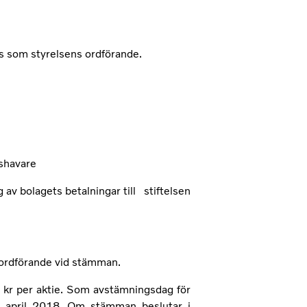
 som styrelsens ordförande.
gshavare
v bolagets betalningar till stiftelsen
ordförande vid stämman.
5 kr per aktie. Som avstämningsdag för
9 april 2018. Om stämman beslutar i