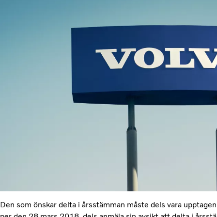
Den som önskar delta i årsstämman måste dels vara upptagen 
per den 28 mars 2018, dels anmäla sin avsikt att delta i årss