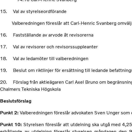
15. Val av styrelseordförande
Valberedningen föreslår att Carl-Henric Svanberg omväljs
16. Fastställande av arvode åt revisorerna
17. Val av revisorer och revisorssuppleanter
18. Val av ledamöter till valberedningen
19. Beslut om riktlinjer för ersättning till ledande befattnin
20. Förslag från aktieägaren Carl Axel Bruno om begränsning a
Chalmers Tekniska Högskola
Beslutsförslag
Punkt 2:
Valberedningen föreslår advokaten Sven Unger som 
Punkt 10:
Styrelsen föreslår att utdelning ska utgå med 4,2
erhållande av utdelning föreslår styrelsen måndagen den 