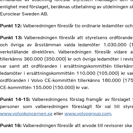
enlighet med förslaget, beräknas utbetalning av utdelningen
Euroclear Sweden AB.
Punkt 12:
Valberedningen föreslår tio ordinarie ledamöter och
Punkt 13:
Valberedningen föreslår att styrelsens ordförande
och övriga av årsstämman valda ledamöter 1.030.000 (
verkställande direktören. Valberedningen föreslår vidare 
tillerkänns 360.000 (350.000) kr och övriga ledamöter i re
var samt att ordföranden i ersättningskommittén tillerkä
ledamöter i ersättningskommittén 110.000 (105.000) kr var. 
ordföranden i Volvo CE-kommittén tillerkänns 180.000 (175.
CE-kommittén 155.000 (150.000) kr var.
Punkt 14-15:
Valberedningens förslag framgår av förslaget t
personer som valberedningen föreslagit för val till st
www.volvokoncernen.se
eller
www.volvogroup.com
.
Punkt 16:
Valberedningen föreslår att arvode till revisorer ska