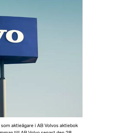
som aktieägare i AB Volvos aktiebok
tämman till AB Volvo senast den 28