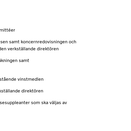
mittéer
lsen samt koncernredovisningen och
 den verkställande direktören
äkningen samt
 stående vinstmedlen
ställande direktören
esuppleanter som ska väljas av