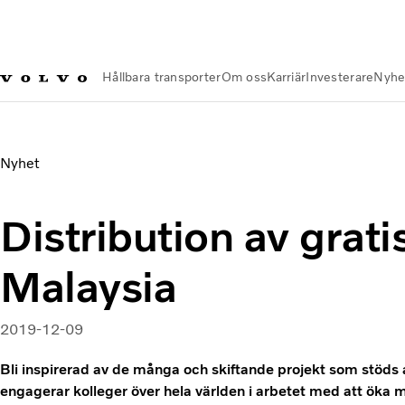
Hållbara transporter
Om oss
Karriär
Investerare
Nyhe
Nyheter och Media
Distribution av gratis mat i Malaysia | 
Nyhet
Distribution av grati
Malaysia
2019-12-09
Bli inspirerad av de många och skiftande projekt som stöds
engagerar kolleger över hela världen i arbetet med att öka 