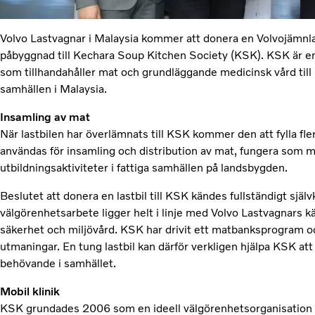
Volvo Lastvagnar i Malaysia kommer att donera en Volvojämnl
påbyggnad till Kechara Soup Kitchen Society (KSK). KSK är en
som tillhandahåller mat och grundläggande medicinsk vård till
samhällen i Malaysia.
Insamling av mat
När lastbilen har överlämnats till KSK kommer den att fylla fl
användas för insamling och distribution av mat, fungera som m
utbildningsaktiviteter i fattiga samhällen på landsbygden.
Beslutet att donera en lastbil till KSK kändes fullständigt själ
välgörenhetsarbete ligger helt i linje med Volvo Lastvagnars kä
säkerhet och miljövård. KSK har drivit ett matbanksprogram och
utmaningar. En tung lastbil kan därför verkligen hjälpa KSK att
behövande i samhället.
Mobil klinik
KSK grundades 2006 som en ideell välgörenhetsorganisation oc