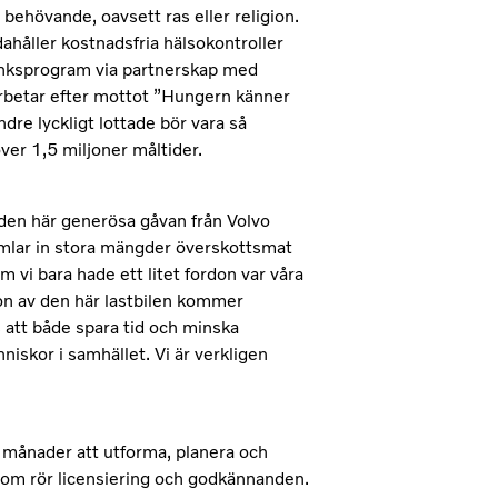
ehövande, oavsett ras eller religion.
ahåller kostnadsfria hälsokontroller
banksprogram via partnerskap med
rbetar efter mottot ”Hungern känner
re lyckligt lottade bör vara så
ver 1,5 miljoner måltider.
 den här generösa gåvan från Volvo
amlar in stora mängder överskottsmat
om vi bara hade ett litet fordon var våra
on av den här lastbilen kommer
ss att både spara tid och minska
niskor i samhället. Vi är verkligen
a månader att utforma, planera och
som rör licensiering och godkännanden.