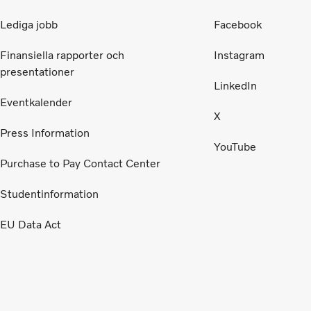
fokusera på att förbättra överföringskapaciteten
i elnätet.
Lediga jobb
Facebook
Finansiella rapporter och
Instagram
presentationer
LinkedIn
Eventkalender
X
Press Information
YouTube
Purchase to Pay Contact Center
Studentinformation
EU Data Act