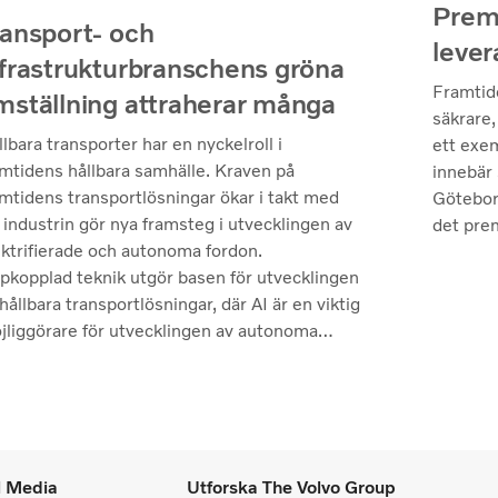
Premi
ransport- och
lever
nfrastrukturbranschens gröna
Framtid
mställning attraherar många
säkrare,
lbara transporter har en nyckelroll i
ett exe
amtidens hållbara samhälle. Kraven på
innebär 
amtidens transportlösningar ökar i takt med
Götebor
 industrin gör nya framsteg i utvecklingen av
det prem
ektrifierade och autonoma fordon.
pkopplad teknik utgör basen för utvecklingen
hållbara transportlösningar, där AI är en viktig
jliggörare för utvecklingen av autonoma
rdon.
l Media
Utforska The Volvo Group