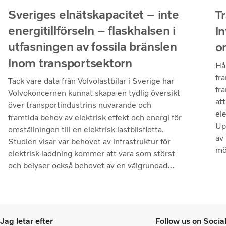
Sveriges elnätskapacitet – inte
T
energitillförseln – flaskhalsen i
i
utfasningen av fossila bränslen
o
inom transportsektorn
Hål
fr
Tack vare data från Volvolastbilar i Sverige har
fr
Volvokoncernen kunnat skapa en tydlig översikt
att
över transportindustrins nuvarande och
el
framtida behov av elektrisk effekt och energi för
Up
omställningen till en elektrisk lastbilsflotta.
av 
Studien visar var behovet av infrastruktur för
mö
elektrisk laddning kommer att vara som störst
fo
och belyser också behovet av en välgrundad
diskussion om de investeringar som krävs för
att utveckla ett elnät som kan möta kommande
krav för laddningsinfrastruktur. Slutsatserna är
tydliga: nationella beslutsfattare måste
Jag letar efter
Follow us on Socia