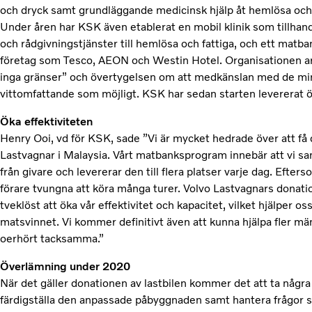
och dryck samt grundläggande medicinsk hjälp åt hemlösa och b
Under åren har KSK även etablerat en mobil klinik som tillhand
och rådgivningstjänster till hemlösa och fattiga, och ett mat
företag som Tesco, AEON och Westin Hotel. Organisationen a
inga gränser” och övertygelsen om att medkänslan med de mind
vittomfattande som möjligt. KSK har sedan starten levererat ö
Öka effektiviteten
Henry Ooi, vd för KSK, sade ”Vi är mycket hedrade över att få
Lastvagnar i Malaysia. Vårt matbanksprogram innebär att vi s
från givare och levererar den till flera platser varje dag. Efters
förare tvungna att köra många turer. Volvo Lastvagnars donati
tveklöst att öka vår effektivitet och kapacitet, vilket hjälper o
matsvinnet. Vi kommer definitivt även att kunna hjälpa fler män
oerhört tacksamma.”
Överlämning under 2020
När det gäller donationen av lastbilen kommer det att ta någr
färdigställa den anpassade påbyggnaden samt hantera frågor 