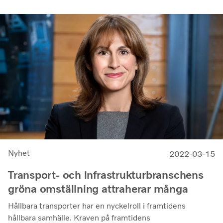
ett elnät som kan möta kommande krav för
laddningsinfrastruktur. Slutsatserna är tydliga: nationella
beslutsfattare måste fokusera på att förbättra
överföringskapaciteten i elnätet.
Nyhet
2022-03-15
Transport- och infrastrukturbranschens
gröna omställning attraherar många
Hållbara transporter har en nyckelroll i framtidens
hållbara samhälle. Kraven på framtidens