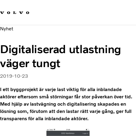
Våra varumärken
Kontakta oss
Hållbara transporter
Nyhet
Om oss
Karriär
Digitaliserad utlastning
Investerare
Nyheter och Media
väger tungt
2019-10-23
I ett byggprojekt är varje last viktig för alla inblandade
aktörer eftersom små störningar får stor påverkan över tid.
Med hjälp av lastvägning och digitalisering skapades en
lösning som, förutom att den lastar rätt varje gång, ger full
transparens för alla inblandade aktörer.