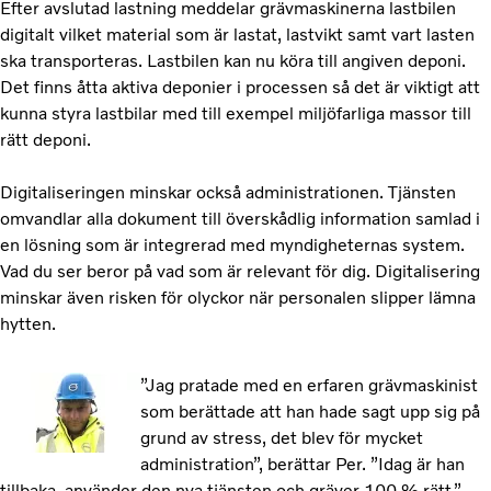
Efter avslutad lastning meddelar grävmaskinerna lastbilen
digitalt vilket material som är lastat, lastvikt samt vart lasten
ska transporteras. Lastbilen kan nu köra till angiven deponi.
Det finns åtta aktiva deponier i processen så det är viktigt att
kunna styra lastbilar med till exempel miljöfarliga massor till
rätt deponi.
Digitaliseringen minskar också administrationen. Tjänsten
omvandlar alla dokument till överskådlig information samlad i
en lösning som är integrerad med myndigheternas system.
Vad du ser beror på vad som är relevant för dig. Digitalisering
minskar även risken för olyckor när personalen slipper lämna
hytten.
”Jag pratade med en erfaren grävmaskinist
som berättade att han hade sagt upp sig på
grund av stress, det blev för mycket
administration”, berättar Per. ”Idag är han
tillbaka, använder den nya tjänsten och gräver 100 % rätt.”