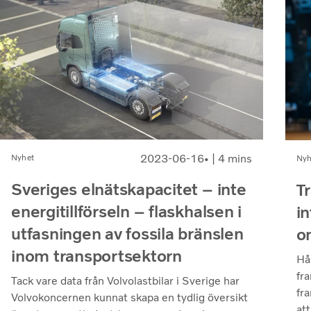
2023-06-16
| 4 mins
Nyhet
Nyh
Sveriges elnätskapacitet – inte
T
energitillförseln – flaskhalsen i
i
utfasningen av fossila bränslen
o
inom transportsektorn
Hål
fr
Tack vare data från Volvolastbilar i Sverige har
fr
Volvokoncernen kunnat skapa en tydlig översikt
att