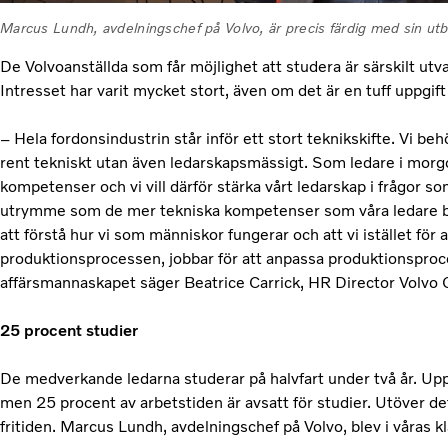
Marcus Lundh, avdelningschef på Volvo, är precis färdig med sin ut
De Volvoanställda som får möjlighet att studera är särskilt utval
Intresset har varit mycket stort, även om det är en tuff uppgift
– Hela fordonsindustrin står inför ett stort teknikskifte. Vi be
rent tekniskt utan även ledarskapsmässigt. Som ledare i morg
kompetenser och vi vill därför stärka vårt ledarskap i frågor som 
utrymme som de mer tekniska kompetenser som våra ledare bes
att förstå hur vi som människor fungerar och att vi istället för 
produktionsprocessen, jobbar för att anpassa produktionsproce
affärsmannaskapet säger Beatrice Carrick, HR Director Volvo
25 procent studier
De medverkande ledarna studerar på halvfart under två år. Upp
men 25 procent av arbetstiden är avsatt för studier. Utöver de
fritiden. Marcus Lundh, avdelningschef på Volvo, blev i våras kl