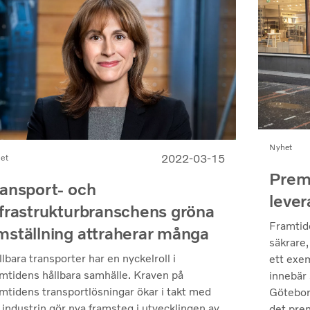
Nyhet
2022-03-15
et
Premi
ransport- och
lever
nfrastrukturbranschens gröna
Framtid
mställning attraherar många
säkrare,
lbara transporter har en nyckelroll i
ett exe
amtidens hållbara samhälle. Kraven på
innebär 
amtidens transportlösningar ökar i takt med
Götebor
 industrin gör nya framsteg i utvecklingen av
det prem