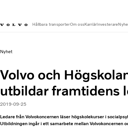
Hållbara transporter
Om oss
Karriär
Investerare
Nyhe
Nyheter och Media
Volvo och Högskolan i Skövde utbildar f
Nyhet
Volvo och Högskolan
utbildar framtidens 
2019-09-25
Ledare från Volvokoncernen läser högskolekurser i socialps
Utbildningen ingår i ett samarbete mellan Volvokoncernen oc