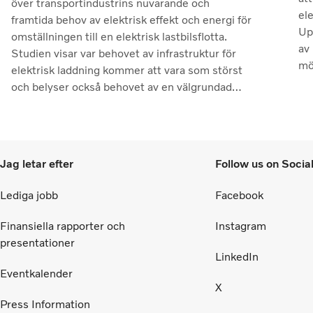
över transportindustrins nuvarande och
el
framtida behov av elektrisk effekt och energi för
Up
omställningen till en elektrisk lastbilsflotta.
av 
Studien visar var behovet av infrastruktur för
mö
elektrisk laddning kommer att vara som störst
fo
och belyser också behovet av en välgrundad
diskussion om de investeringar som krävs för
att utveckla ett elnät som kan möta kommande
krav för laddningsinfrastruktur. Slutsatserna är
tydliga: nationella beslutsfattare måste
Jag letar efter
Follow us on Socia
fokusera på att förbättra överföringskapaciteten
i elnätet.
Lediga jobb
Facebook
Finansiella rapporter och
Instagram
presentationer
LinkedIn
Eventkalender
X
Press Information