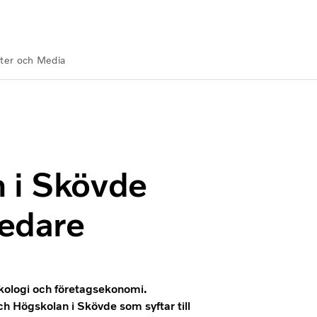
ter och Media
ramtidens ledare | Volvo Group
 i Skövde
ledare
ykologi och företagsekonomi.
h Högskolan i Skövde som syftar till