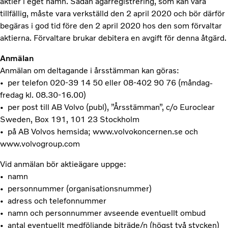
aktier i eget namn. Sådan ägarregistrering, som kan vara
tillfällig, måste vara verkställd den 2 april 2020 och bör därför
begäras i god tid före den 2 april 2020 hos den som förvaltar
aktierna. Förvaltare brukar debitera en avgift för denna åtgärd.
Anmälan
Anmälan om deltagande i årsstämman kan göras:
• per telefon 020-39 14 50 eller 08-402 90 76 (måndag-
fredag kl. 08.30-16.00)
• per post till AB Volvo (publ), ”Årsstämman”, c/o Euroclear
Sweden, Box 191, 101 23 Stockholm
• på AB Volvos hemsida; www.volvokoncernen.se och
www.volvogroup.com
Vid anmälan bör aktieägare uppge:
• namn
• personnummer (organisationsnummer)
• adress och telefonnummer
• namn och personnummer avseende eventuellt ombud
• antal eventuellt medföljande biträde/n (högst två stycken)