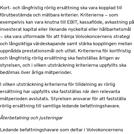
Kort- och långfristig rörlig ersättning ska vara kopplad till
förutbestämda och mätbara kriterier. Kriterierna – som
exempelvis kan vara knutna till EBIT, kassaflöde, avkastning på
investerat kapital eller liknande nyckeltal eller hållbarhetsmål
– ska vara utformade för att främja Volvokoncernens strategi
och långsiktiga värdeskapande samt stärka kopplingen mellan
uppnådda prestationsmål och utfall. Kriterierna för kortfristig
och långfristig rörlig ersättning ska fastställas årligen av
styrelsen, och i vilken utsträckning kriterierna uppfyllts ska
bedömas över årliga mätperioder.
I vilken utsträckning kriterierna för tilldelning av rörlig
ersättning har uppfyllts ska fastställas när den relevanta
mätperioden avslutats. Styrelsen ansvarar för att fastställa
rörlig ersättning till samtliga ledande befattningshavare.
Återbetalning och justeringar
Ledande befattningshavare som deltar i Volvokoncernens