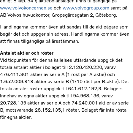
enligt 8 kap. 54 § aktiebolagslagen finns tillgängliga på
www.volvokoncernen.se
och
www.volvogroup.com
samt på
AB Volvos huvudkontor, Gropegårdsgatan 2, Göteborg.
Handlingarna kommer även att sändas till de aktieägare som
begär det och uppger sin adress. Handlingarna kommer även
att finnas tillgängliga på årsstämman.
Antalet aktier och röster
Vid tidpunkten för denna kallelses utfärdande uppgick det
totala antalet aktier i bolaget till 2.128.420.220, varav
476.411.301 aktier av serie A (1 röst per A-aktie) och
1.652.008.919 aktier av serie B (1/10 röst per B-aktie). Det
totala antalet röster uppgick till 641.612.192,9. Bolagets
innehav av egna aktier uppgick till 94.968.136, varav
20.728.135 aktier av serie A och 74.240.001 aktier av serie
B, motsvarande 28.152.135,1 röster. Bolaget får inte rösta
för egna aktier.