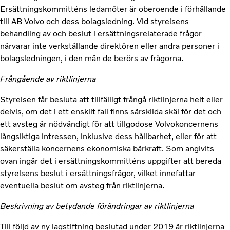
Ersättningskommitténs ledamöter är oberoende i förhållande
till AB Volvo och dess bolagsledning. Vid styrelsens
behandling av och beslut i ersättningsrelaterade frågor
närvarar inte verkställande direktören eller andra personer i
bolagsledningen, i den mån de berörs av frågorna.
Frångående av riktlinjerna
Styrelsen får besluta att tillfälligt frångå riktlinjerna helt eller
delvis, om det i ett enskilt fall finns särskilda skäl för det och
ett avsteg är nödvändigt för att tillgodose Volvokoncernens
långsiktiga intressen, inklusive dess hållbarhet, eller för att
säkerställa koncernens ekonomiska bärkraft. Som angivits
ovan ingår det i ersättningskommitténs uppgifter att bereda
styrelsens beslut i ersättningsfrågor, vilket innefattar
eventuella beslut om avsteg från riktlinjerna.
Beskrivning av betydande förändringar av riktlinjerna
Till följd av ny lagstiftning beslutad under 2019 är riktlinjerna