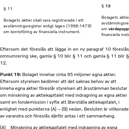
§
12
§ 11
Bolagets aktier
Bolagets aktier skall vara registrerade i ett
avstämningsreg
avstämningsregister enligt lagen (1998:1479)
om
värdepapp
om kontoföring av finansiella instrument.
finansiella ins
Eftersom det föreslås att lägga in en ny paragraf 10 föreslås
omnumrering ske, gamla § 10 blir § 11 och gamla § 11 blir §
12.
Punkt 19:
Bolaget innehar cirka 95 miljoner egna aktier.
Eftersom styrelsen bedömer att det saknas behov av att
inneha egna aktier föreslår styrelsen att årsstämman beslutar
om minskning av aktiekapitalet med indragning av egna aktier
samt en fondemission i syfte att återställa aktiekapitalet, i
enlighet med punkterna (A) – (B) nedan. Besluten är villkorade
av varandra och föreslås därför antas i ett sammanhang.
(A)
Minskning av aktiekapitalet med indragning av egna