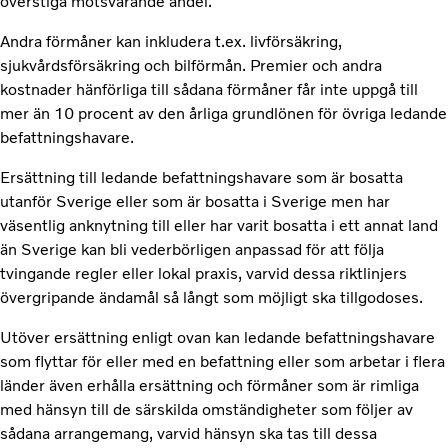
överstiga motsvarande andel.
Andra förmåner kan inkludera t.ex. livförsäkring,
sjukvårdsförsäkring och bilförmån. Premier och andra
kostnader hänförliga till sådana förmåner får inte uppgå till
mer än 10 procent av den årliga grundlönen för övriga ledande
befattningshavare.
Ersättning till ledande befattningshavare som är bosatta
utanför Sverige eller som är bosatta i Sverige men har
väsentlig anknytning till eller har varit bosatta i ett annat land
än Sverige kan bli vederbörligen anpassad för att följa
tvingande regler eller lokal praxis, varvid dessa riktlinjers
övergripande ändamål så långt som möjligt ska tillgodoses.
Utöver ersättning enligt ovan kan ledande befattningshavare
som flyttar för eller med en befattning eller som arbetar i flera
länder även erhålla ersättning och förmåner som är rimliga
med hänsyn till de särskilda omständigheter som följer av
sådana arrangemang, varvid hänsyn ska tas till dessa