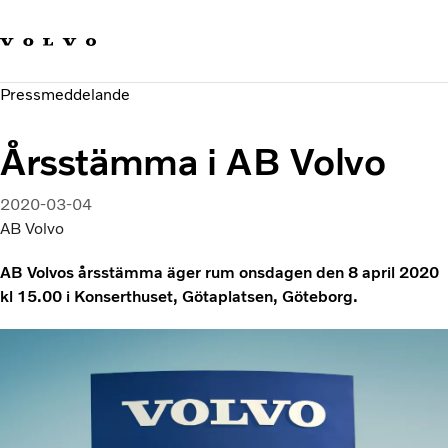
Våra varumärken
Kontakta oss
Hållbara transporter
Pressmeddelande
Om oss
Karriär
Årsstämma i AB Volvo
Investerare
Nyheter och Media
2020-03-04
AB Volvo
AB Volvos årsstämma äger rum onsdagen den 8 april 2020
kl 15.00 i Konserthuset, Götaplatsen, Göteborg.