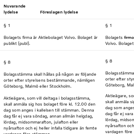
Nuvarande
lydelse
Föreslagen lydelse
§ 1
§ 1
Bolagets firma är Aktiebolaget Volvo. Bolaget är
Bolagets
firm
publikt (publ).
Volvo. Bolaget 
§ 8
§ 8
Bolagsstämma s
Bolagsstämma skall hållas på någon av följande
orter efter s
orter efter styrelsens bestämmande, nämligen
Göteborg, Mal
Göteborg, Malmö eller Stockholm.
Aktieägare, so
Aktieägare, som vill deltaga i bolagsstämma,
skall anmäla s
skall anmäla sig hos bolaget före kl. 12.00 den
dag som anges 
dag som anges i kallelsen till stämman. Denna
dag får ej var
dag får ej vara söndag, annan allmän helgdag,
lördag, midsom
lördag, midsommarafton, julafton eller
nyårsafton och 
nyårsafton och ej heller infalla tidigare än femte
vardagen före