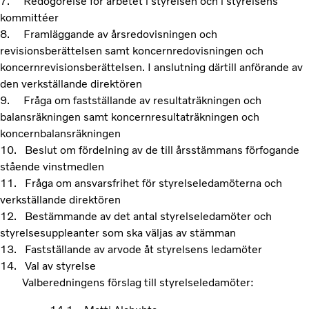
7. Redogörelse för arbetet i styrelsen och i styrelsens
kommittéer
8. Framläggande av årsredovisningen och
revisionsberättelsen samt koncernredovisningen och
koncernrevisionsberättelsen. I anslutning därtill anförande av
den verkställande direktören
9. Fråga om fastställande av resultaträkningen och
balansräkningen samt koncernresultaträkningen och
koncernbalansräkningen
10. Beslut om fördelning av de till årsstämmans förfogande
stående vinstmedlen
11. Fråga om ansvarsfrihet för styrelseledamöterna och
verkställande direktören
12. Bestämmande av det antal styrelseledamöter och
styrelsesuppleanter som ska väljas av stämman
13. Fastställande av arvode åt styrelsens ledamöter
14. Val av styrelse
Valberedningens förslag till styrelseledamöter: