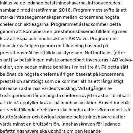
inklusive de ledande befattningshavarna, introducerades i
samband med årsstämman 2016. Programmets syfte är att
stärka intressegemenskapen mellan koncernens högsta
chefer och aktieägarna. Programmet åstadkommer detta
genom att kombinera en prestationsbaserad tilldelning med
krav att köpa och inneha aktier i AB Volvo. Programmet
finansieras årligen genom en tilldelning baserad på
prestationsmål fastställda av styrelsen. Nettoutfallet (efter
skatt) av betalningen måste omedelbart investeras i AB Volvo-
aktier, som sedan måste behållas i minst tre år. På detta sätt
belönas de högsta cheferna årligen baserat på koncernens
prestation samtidigt som de kommer att ha ett långsiktigt
intresse i aktiernas värdeutveckling. Vid utgången av
treårsperioden får de högsta cheferna avyttra aktier förutsatt
att de då uppfyller kravet på innehav av aktier. Kravet innebär
att verkställande direktören ska inneha aktier värda minst två
bruttoårslöner och övriga ledande befattningshavare aktier
värda minst en bruttoårslön. Innehavskraven för ledande
befattningshavare ska upphöra om den ledande