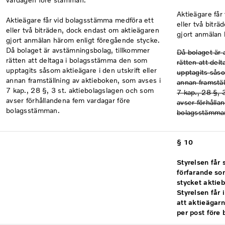
vardagen före stämman.
Aktieägare får
Aktieägare får vid bolagsstämma medföra ett
eller två bitr
eller två biträden, dock endast om aktieägaren
gjort anmälan 
gjort anmälan härom enligt föregående stycke.
Då bolaget är avstämningsbolag, tillkommer
Då bolaget är 
rätten att deltaga i bolagsstämma den som
rätten att de
upptagits såsom aktieägare i den utskrift eller
upptagits såsom
annan framställning av aktieboken, som avses i
annan framstäl
7 kap., 28 §, 3 st. aktiebolagslagen och som
7 kap., 28 §, 
avser förhållandena fem vardagar före
avser förhålla
bolagsstämman.
bolagsstämma
§ 10
Styrelsen får 
förfarande so
stycket aktie
Styrelsen får
att aktieägarn
per post före