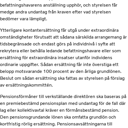
befattningshavarens anställning upphör, och styrelsen får
medge andra undantag från kraven efter vad styrelsen
bedömer vara lämpligt.
Ytterligare kontantersättning får utgå under extraordinära
omständigheter förutsatt att sådana särskilda arrangemang är
tidsbegränsade och endast görs på individnivå i syfte att
rekrytera eller behålla ledande befattningshavare eller som
ersättning för extraordinära insatser utanför individens
ordinarie uppgifter. Sådan ersättning får inte överstiga ett
belopp motsvarande 100 procent av den årliga grundlönen.
Beslut om sådan ersättning ska fattas av styrelsen på förslag
av ersättningskommittén.
Pensionsförmåner till verkställande direktören ska baseras på
en premiebestämd pensionsplan med undantag för de fall där
lag eller kollektivavtal kräver en förmånsbestämd pension.
Den pensionsgrundande lönen ska omfatta grundlön och
kortfristig rörlig ersättning. Pensionsavsättningarna till