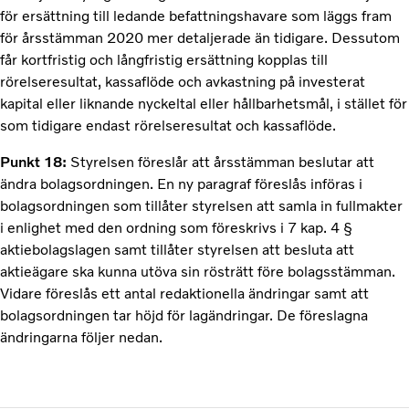
för ersättning till ledande befattningshavare som läggs fram
för årsstämman 2020 mer detaljerade än tidigare. Dessutom
får kortfristig och långfristig ersättning kopplas till
rörelseresultat, kassaflöde och avkastning på investerat
kapital eller liknande nyckeltal eller hållbarhetsmål, i stället för
som tidigare endast rörelseresultat och kassaflöde.
Punkt 18:
Styrelsen föreslår att årsstämman beslutar att
ändra bolagsordningen. En ny paragraf föreslås införas i
bolagsordningen som tillåter styrelsen att samla in fullmakter
i enlighet med den ordning som föreskrivs i 7 kap. 4 §
aktiebolagslagen samt tillåter styrelsen att besluta att
aktieägare ska kunna utöva sin rösträtt före bolagsstämman.
Vidare föreslås ett antal redaktionella ändringar samt att
bolagsordningen tar höjd för lagändringar. De föreslagna
ändringarna följer nedan.