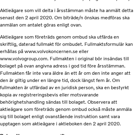
Aktieägare som vill delta i årsstämman måste ha anmält detta
senast den 2 april 2020. Om biträde/n önskas medföras ska
anmälan om antalet göras enligt ovan.
Aktieägare som företräds genom ombud ska utfärda en
skriftlig, daterad fullmakt för ombudet. Fullmaktsformulär kan
erhållas på www.volvokoncernen.se eller
www.volvogroup.com. Fullmakten i original bör insändas till
bolaget på ovan angivna adress i god tid före årsstämman.
Fullmakten får inte vara äldre än ett år om den inte anger att
den är giltig under en längre tid, dock längst fem år. Om
fullmakten är utfärdad av en juridisk person, ska en bestyrkt
kopia av registreringsbevis eller motsvarande
behörighetshandling sändas till bolaget. Observera att
aktieägare som företräds genom ombud också måste anmäla
sig till bolaget enligt ovanstående instruktion samt vara
upptagen som aktieägare i aktieboken den 2 april 2020.