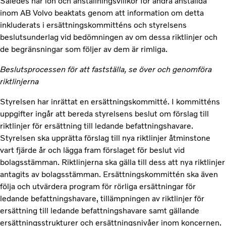
Således har lön och anställningsvillkor för andra anställda
inom AB Volvo beaktats genom att information om detta
inkluderats i ersättningskommitténs och styrelsens
beslutsunderlag vid bedömningen av om dessa riktlinjer och
de begränsningar som följer av dem är rimliga.
Beslutsprocessen för att fastställa, se över och genomföra
riktlinjerna
Styrelsen har inrättat en ersättningskommitté. I kommitténs
uppgifter ingår att bereda styrelsens beslut om förslag till
riktlinjer för ersättning till ledande befattningshavare.
Styrelsen ska upprätta förslag till nya riktlinjer åtminstone
vart fjärde år och lägga fram förslaget för beslut vid
bolagsstämman. Riktlinjerna ska gälla till dess att nya riktlinjer
antagits av bolagsstämman. Ersättningskommittén ska även
följa och utvärdera program för rörliga ersättningar för
ledande befattningshavare, tillämpningen av riktlinjer för
ersättning till ledande befattningshavare samt gällande
ersättningsstrukturer och ersättningsnivåer inom koncernen.