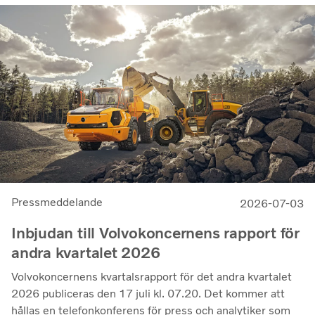
marknader. Lönsamheten nådde sin högsta nivå under de
senaste kvartalen. Det justerade rörelseresultatet steg
till 14,8 miljarder kronor (13,5), med en justerad
rörelsemarginal på 11,7%, upp från 11,0% under andra
kvartalet 2025, en utveckling som visar vår förmåga att
generera bra resultat genom konjunkturcykeln”, säger
Martin Lundstedt, vd och koncernchef.
Pressmeddelande
2026-07-03
Inbjudan till Volvokoncernens rapport för
andra kvartalet 2026
Volvokoncernens kvartalsrapport för det andra kvartalet
2026 publiceras den 17 juli kl. 07.20. Det kommer att
hållas en telefonkonferens för press och analytiker som