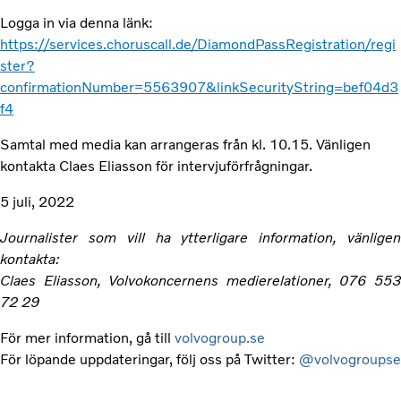
Logga in via denna länk:
https://services.choruscall.de/DiamondPassRegistration/regi
ster?
confirmationNumber=5563907&linkSecurityString=bef04d3
f4
Samtal med media kan arrangeras från kl. 10.15. Vänligen
kontakta Claes Eliasson för intervjuförfrågningar.
5 juli, 2022
Journalister som vill ha ytterligare information, vänligen
kontakta:
Claes Eliasson, Volvokoncernens medierelationer, 076 553
72 29
För mer information, gå till
volvogroup.se
För löpande uppdateringar, följ oss på Twitter:
@volvogroupse