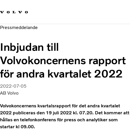
Våra varumärken
Kontakta oss
Hållbara transporter
Pressmeddelande
Om oss
Karriär
Inbjudan till
Investerare
Nyheter och Media
Volvokoncernens rapport
för andra kvartalet 2022
2022-07-05
AB Volvo
Volvokoncernens kvartalsrapport för det andra kvartalet
2022 publiceras den 19 juli 2022 kl. 07.20. Det kommer att
hållas en telefonkonferens för press och analytiker som
startar kl 09.00.