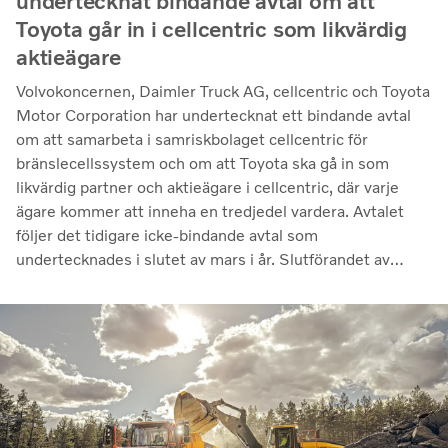
undertecknat bindande avtal om att
Toyota går in i cellcentric som likvärdig
aktieägare
Volvokoncernen, Daimler Truck AG, cellcentric och Toyota
Motor Corporation har undertecknat ett bindande avtal
om att samarbeta i samriskbolaget cellcentric för
bränslecellssystem och om att Toyota ska gå in som
likvärdig partner och aktieägare i cellcentric, där varje
ägare kommer att inneha en tredjedel vardera. Avtalet
följer det tidigare icke-bindande avtal som
undertecknades i slutet av mars i år. Slutförandet av
transaktionen är villkorat av att regulatoriska
godkännanden erhålls. Genom samarbetet avser parterna
att stärka cellcentrics position som en ledande utvecklare
och producent av bränslecellssystem för tunga
kommersiella tillämpningar.