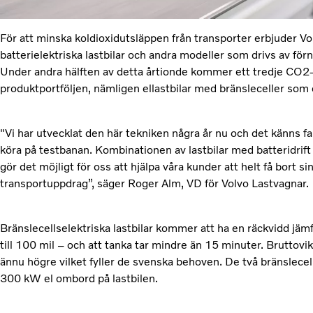
För att minska koldioxidutsläppen från transporter erbjuder V
batterielektriska lastbilar och andra modeller som drivs av förn
Under andra hälften av detta årtionde kommer ett tredje CO2-neu
produktportföljen, nämligen ellastbilar med bränsleceller som 
"Vi har utvecklat den här tekniken några år nu och det känns fan
köra på testbanan. Kombinationen av lastbilar med batteridri
gör det möjligt för oss att hjälpa våra kunder att helt få bort 
transportuppdrag”, säger Roger Alm, VD för Volvo Lastvagnar.
Bränslecellselektriska lastbilar kommer att ha en räckvidd jä
till 100 mil – och att tanka tar mindre än 15 minuter. Bruttovi
ännu högre vilket fyller de svenska behoven. De två bränslecel
300 kW el ombord på lastbilen.