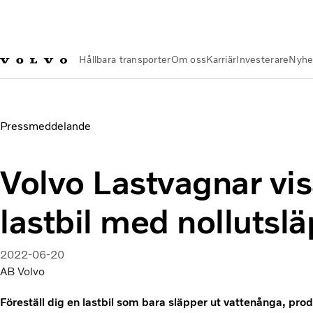
Hållbara transporter
Om oss
Karriär
Investerare
Nyhe
Nyheter och Media
Volvo Lastvagnar visar upp ny lastbil me
Pressmeddelande
Volvo Lastvagnar vis
lastbil med nollutsl
2022-06-20
AB Volvo
Föreställ dig en lastbil som bara släpper ut vattenånga, pr