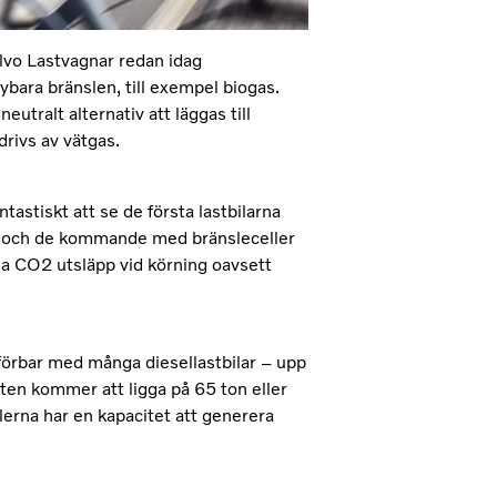
olvo Lastvagnar redan idag
ybara bränslen, till exempel biogas.
tralt alternativ att läggas till
drivs av vätgas.
tastiskt att se de första lastbilarna
ft och de kommande med bränsleceller
sina CO2 utsläpp vid körning oavsett
mförbar med många diesellastbilar – upp
kten kommer att ligga på 65 ton eller
lerna har en kapacitet att generera