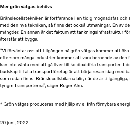
Mer grön vätgas behövs
Bränslecellstekniken är fortfarande i en tidig mognadsfas och
med den nya tekniken, så finns det också utmaningar. En av dem 
mängder. En annan är det faktum att tankningsinfrastruktur för 
återstår att bygga.
”Vi förväntar oss att tillgången på grön vätgas kommer att ö
eftersom många industrier kommer att vara beroende av den f
kan inte vänta med att gå över till koldioxidfria transporter, tid
budskap till alla transportföretag är att börja resan idag med b
som redan finns. Bränslecellsbilarna blir, när de är tillgänglig
tyngre transporterna”, säger Roger Alm.
* Grön vätgas produceras med hjälp av el från förnybara energik
20 juni, 2022