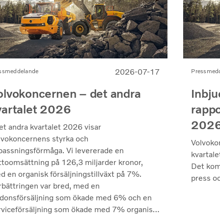
2026-07-17
ssmeddelande
Pressmed
olvokoncernen – det andra
Inbju
vartalet 2026
rappo
202
et andra kvartalet 2026 visar
lvokoncernens styrka och
Volvoko
passningsförmåga. Vi levererade en
kvartale
ttoomsättning på 126,3 miljarder kronor,
Det kom
d en organisk försäljningstillväxt på 7%.
press oc
rbättringen var bred, med en
rdonsförsäljning som ökade med 6% och en
rviceförsäljning som ökade med 7% organiskt