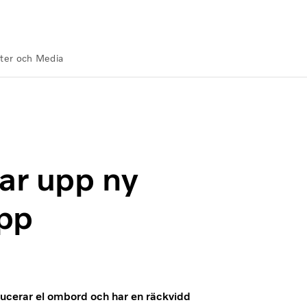
ter och Media
d nollutsläpp
ar upp ny
äpp
oducerar el ombord och har en räckvidd