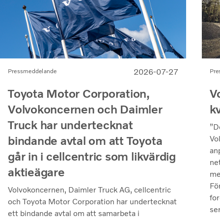
2026-07-27
Pre
Pressmeddelande
V
Toyota Motor Corporation,
k
Volvokoncernen och Daimler
Truck har undertecknat
”D
bindande avtal om att Toyota
Vo
an
går in i cellcentric som likvärdig
ne
aktieägare
me
Fö
Volvokoncernen, Daimler Truck AG, cellcentric
fo
och Toyota Motor Corporation har undertecknat
se
ett bindande avtal om att samarbeta i