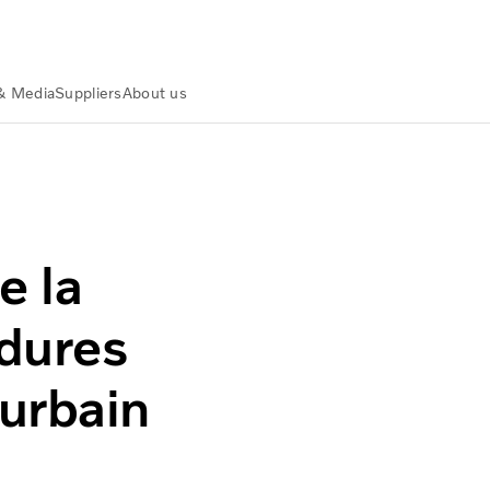
& Media
Suppliers
About us
ance
Actualités et médias
 en milieu urbain
e la
dures
urbain