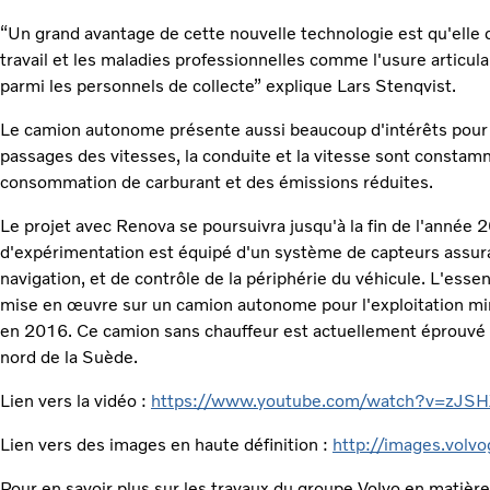
“Un grand avantage de cette nouvelle technologie est qu'elle c
travail et les maladies professionnelles comme l'usure articul
parmi les personnels de collecte” explique Lars Stenqvist.
Le camion autonome présente aussi beaucoup d'intérêts pour 
passages des vitesses, la conduite et la vitesse sont consta
consommation de carburant et des émissions réduites.
Le projet avec Renova se poursuivra jusqu'à la fin de l'anné
d'expérimentation est équipé d'un système de capteurs assuran
navigation, et de contrôle de la périphérie du véhicule. L'esse
mise en œuvre sur un camion autonome pour l'exploitation mi
en 2016. Ce camion sans chauffeur est actuellement éprouvé d
nord de la Suède.
Lien vers la vidéo :
https://www.youtube.com/watch?v=zJSH
Lien vers des images en haute définition :
http://images.volv
Pour en savoir plus sur les travaux du groupe Volvo en matièr