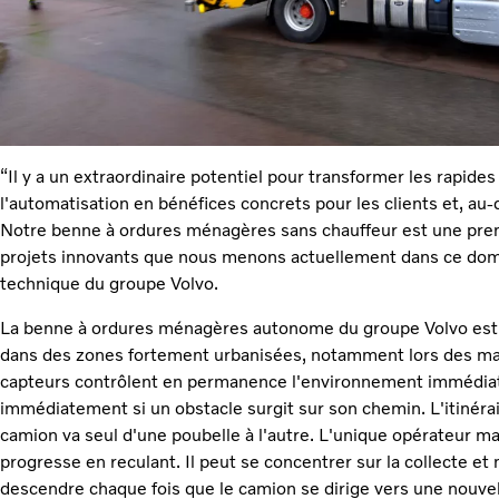
“Il y a un extraordinaire potentiel pour transformer les rapi
l'automatisation en bénéfices concrets pour les clients et, au-d
Notre benne à ordures ménagères sans chauffeur est une pre
projets innovants que nous menons actuellement dans ce domai
technique du groupe Volvo.
La benne à ordures ménagères autonome du groupe Volvo est 
dans des zones fortement urbanisées, notamment lors des m
capteurs contrôlent en permanence l'environnement immédiat d
immédiatement si un obstacle surgit sur son chemin. L'itinéra
camion va seul d'une poubelle à l'autre. L'unique opérateur mar
progresse en reculant. Il peut se concentrer sur la collecte et 
descendre chaque fois que le camion se dirige vers une nouvel