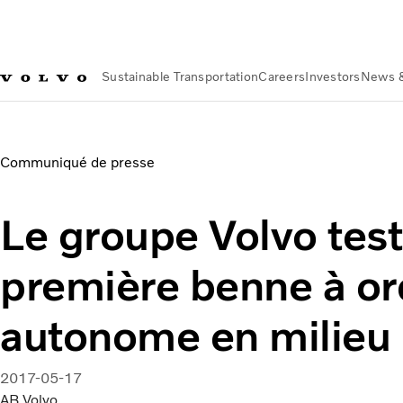
Sustainable Transportation
Careers
Investors
News 
About us
Organization
Our Global Presence
Volvo Group Fr
Le groupe Volvo teste la première benne à ordures autonome
Communiqué de presse
Le groupe Volvo test
première benne à or
autonome en milieu 
2017-05-17
AB Volvo