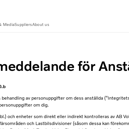
& Media
Suppliers
About us
smeddelande för Anst
0.b
ehandling av personuppgifter om dess anställda (“Integritets
 personuppgifter om dig.
 och enheter som direkt eller indirekt kontrolleras av AB Volv
ärsområden och Lastbilsdivisioner (såsom dessa kan förekomma 