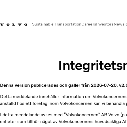
Sustainable Transportation
Careers
Investors
News 
Privacy
Sekretess
Anställd
Integritet
Denna version publicerades och gäller från 2026-07-20, v2.
Detta meddelande innehåller information om Volvokoncernens b
anställd hos ett företag inom Volvokoncernen kan vi behandla
I detta meddelande avses med “Volvokoncernen” AB Volvo (publ.)
enheter som tillhör något av Volvokoncernens huvudsakliga Aff