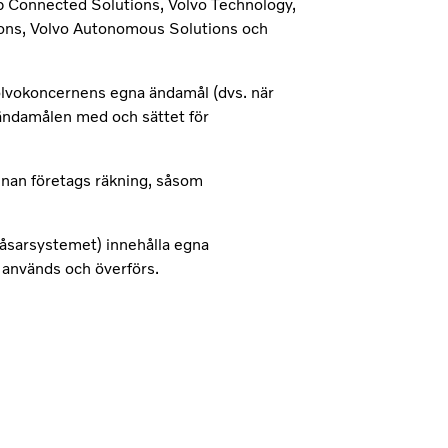
p Connected Solutions, Volvo Technology,
ions, Volvo Autonomous Solutions och
Volvokoncernens egna ändamål (dvs. när
ändamålen med och sättet för
nnan företags räkning, såsom
låsarsystemet) innehålla egna
 används och överförs.