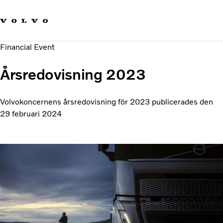
Våra varumärken
Kontakta oss
Hållbara transporter
Financial Event
Om oss
Karriär
Årsredovisning 2023
Investerare
Nyheter och Media
Volvokoncernens årsredovisning för 2023 publicerades den
29 februari 2024