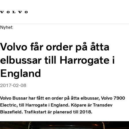
Våra varumärken
Kontakta oss
Hållbara transporter
Nyhet
Om oss
Karriär
Volvo får order på åtta
Investerare
Nyheter och Media
elbussar till Harrogate i
England
2017-02-08
Volvo Bussar har fått en order på åtta elbussar, Volvo 7900
Electric, till Harrogate i England. Köpare är Transdev
Blazefield. Trafikstart är planerad till 2018.