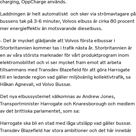
charging, OppCharge används.
Laddningen är helt automatiskt och sker via strömavtagare på
bussens tak på 3-6 minuter, Volvos elbuss är cirka 80 procent
mer energieffektiv än motsvarande dieselbuss.
- Det är mycket glädjande att Volvos första elbussar i
Storbritannien kommer tas i trafik nästa år. Storbritannien är
en av våra största marknader för vårt produktprogram inom
elektromobilitet och vi ser mycket fram emot att arbeta
tillsammans med Transdev Blazefield för att göra Harrogate
till en ledande region vad gäller miljövänlig kollektivtrafik, sa
Håkan Agnevall, vd Volvo Bussar.
Det nya elbussystemet välkomnas av Andrew Jones,
Transportminister Harrogate och Knaresborough och medlem
av det brittiska parlamentet, som sa:
Harrogate ska bli en stad med låga utsläpp vad gäller bussar.
Transdev Blazefield har stora ambitioner och det här innebär