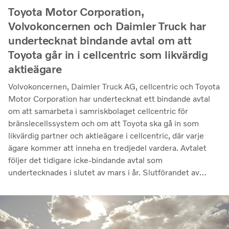
Toyota Motor Corporation,
Volvokoncernen och Daimler Truck har
undertecknat bindande avtal om att
Toyota går in i cellcentric som likvärdig
aktieägare
Volvokoncernen, Daimler Truck AG, cellcentric och Toyota
Motor Corporation har undertecknat ett bindande avtal
om att samarbeta i samriskbolaget cellcentric för
bränslecellssystem och om att Toyota ska gå in som
likvärdig partner och aktieägare i cellcentric, där varje
ägare kommer att inneha en tredjedel vardera. Avtalet
följer det tidigare icke-bindande avtal som
undertecknades i slutet av mars i år. Slutförandet av
transaktionen är villkorat av att regulatoriska
godkännanden erhålls. Genom samarbetet avser parterna
att stärka cellcentrics position som en ledande utvecklare
och producent av bränslecellssystem för tunga