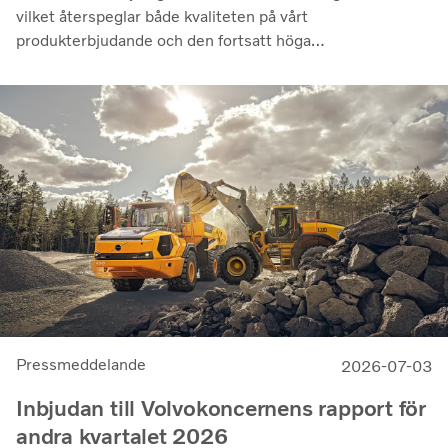
vilket återspeglar både kvaliteten på vårt
produkterbjudande och den fortsatt höga
utnyttjandegraden av våra kunders flottor på de flesta
marknader. Lönsamheten nådde sin högsta nivå under de
senaste kvartalen. Det justerade rörelseresultatet steg
till 14,8 miljarder kronor (13,5), med en justerad
rörelsemarginal på 11,7%, upp från 11,0% under andra
kvartalet 2025, en utveckling som visar vår förmåga att
generera bra resultat genom konjunkturcykeln”, säger
Martin Lundstedt, vd och koncernchef.
Pressmeddelande
2026-07-03
Inbjudan till Volvokoncernens rapport för
andra kvartalet 2026