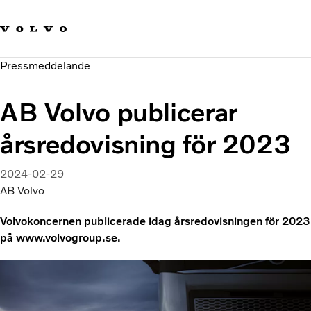
Våra varumärken
Kontakta oss
Hållbara transporter
Pressmeddelande
Om oss
Karriär
AB Volvo publicerar
Investerare
Nyheter och Media
årsredovisning för 2023
2024-02-29
AB Volvo
Volvokoncernen publicerade idag årsredovisningen för 2023
på www.volvogroup.se.