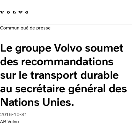
Our brands
Contact us
Sustainable Transportation
Communiqué de presse
Careers
Investors
Le groupe Volvo soumet
News & Media
Suppliers
des recommandations
About us
sur le transport durable
au secrétaire général des
Nations Unies.
2016-10-31
AB Volvo