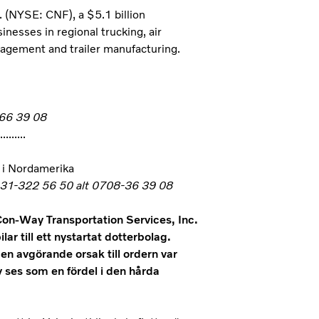
. (NYSE: CNF), a $5.1 billion
esses in regional trucking, air
anagement and trailer manufacturing.
 66 39 08
.........
o i Nordamerika
, 031-322 56 50 alt 0708-36 39 08
 Con-Way Transportation Services, Inc.
ar till ett nystartat dotterbolag.
h en avgörande orsak till ordern var
 ses som en fördel i den hårda