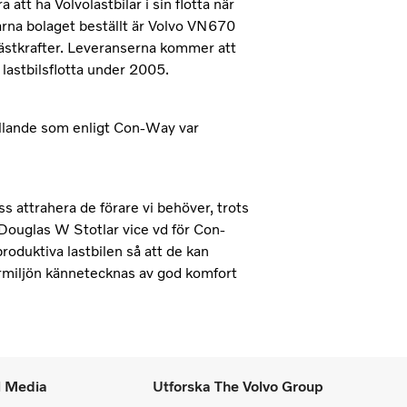
t ha Volvolastbilar i sin flotta när
arna bolaget beställt är Volvo VN670
stkrafter. Leveranserna kommer att
lastbilsflotta under 2005.
hållande som enligt Con-Way var
s attrahera de förare vi behöver, trots
Douglas W Stotlar vice vd för Con-
oduktiva lastbilen så att de kan
rarmiljön kännetecknas av god komfort
l Media
Utforska The Volvo Group