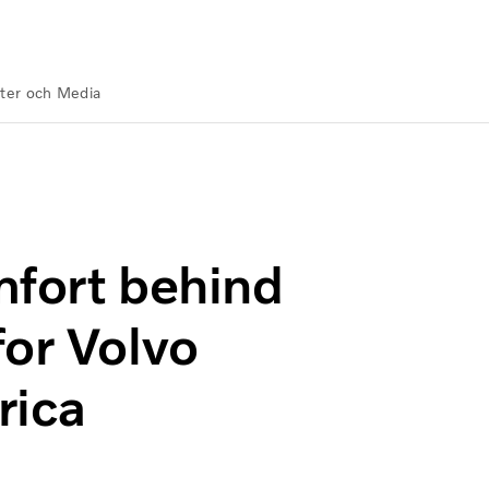
ter och Media
rough order for Volvo Trucks in North America
mfort behind
for Volvo
rica