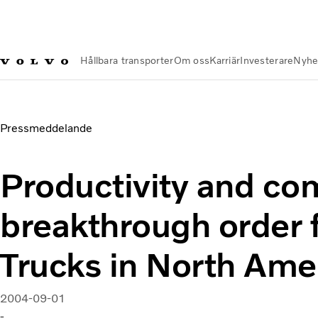
Hållbara transporter
Om oss
Karriär
Investerare
Nyhe
Nyheter och Media
Productivity and comfort behind breakth
Pressmeddelande
Productivity and co
breakthrough order 
Trucks in North Ame
2004-09-01
-