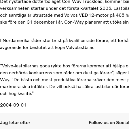
Det nystartade dotterbolaget Con-Way Truckload, kommer bara at
verksamheten startar under det första kvartalet 2005. Lastbil
och samtliga är utrustade med Volvos VED12-motor på 465 hä
ske före den 31 december i år. Con-Way planerar att utöka sin 
I Nordamerika råder stor brist på kvalificerade förare, ett för
avgörande för beslutet att köpa Volvolastbilar.
”Volvo-lastbilarnas goda rykte hos förarna kommer att hjälpa os
den oerhörda konkurrens som råder om duktiga förare”, säger 
Way. ”De bästa och mest produktiva förarna kräver den mest pr
maximera sina intäkter. De vill också ha säkra lastbilar där fö
och hög kvalité.”
2004-09-01
Jag letar efter
Follow us on Socia