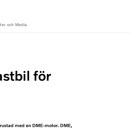
ter och Media
stbil för
l utrustad med en DME-motor. DME,