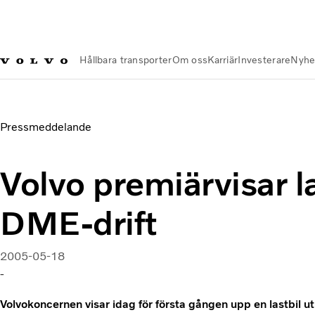
Hållbara transporter
Om oss
Karriär
Investerare
Nyhe
Nyheter och Media
Volvo premiärvisar lastbil för DME-drift
Pressmeddelande
Volvo premiärvisar la
DME-drift
2005-05-18
-
Volvokoncernen visar idag för första gången upp en lastbi