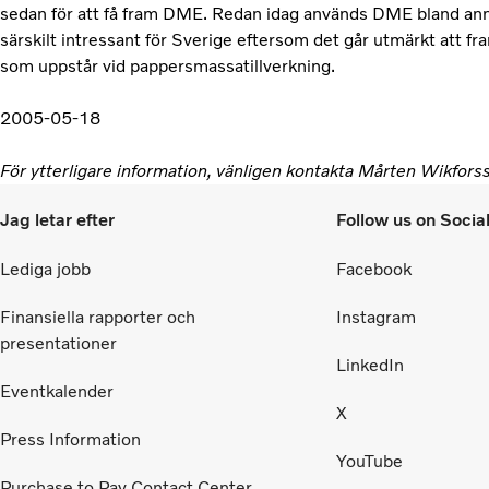
sedan för att få fram DME. Redan idag används DME bland ann
särskilt intressant för Sverige eftersom det går utmärkt att fra
som uppstår vid pappersmassatillverkning.
2005-05-18
För ytterligare information, vänligen kontakta Mårten Wikfo
Jag letar efter
Follow us on Socia
Lediga jobb
Facebook
Finansiella rapporter och
Instagram
presentationer
LinkedIn
Eventkalender
X
Press Information
YouTube
Purchase to Pay Contact Center