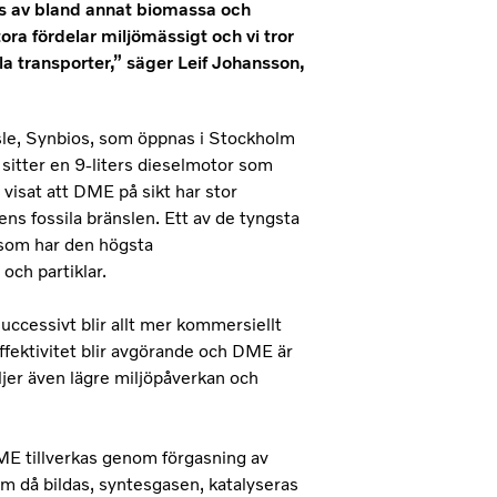
as av bland annat biomassa och
a fördelar miljömässigt och vi tror
a transporter,” säger Leif Johansson,
sle, Synbios, som öppnas i Stockholm
, sitter en 9-liters dieselmotor som
visat att DME på sikt har stor
gens fossila bränslen. Ett av de tyngsta
 som har den högsta
och partiklar.
successivt blir allt mer kommersiellt
fektivitet blir avgörande och DME är
öljer även lägre miljöpåverkan och
 DME tillverkas genom förgasning av
om då bildas, syntesgasen, katalyseras