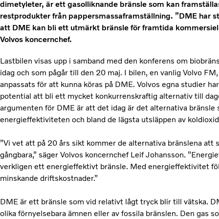
dimetyleter, är ett gasolliknande bränsle som kan framställ
restprodukter från pappersmassaframställning. ”DME har stor
att DME kan bli ett utmärkt bränsle för framtida kommersiell
Volvos koncernchef.
Lastbilen visas upp i samband med den konferens om biobrän
idag och som pågår till den 20 maj. I bilen, en vanlig Volvo FM
anpassats för att kunna köras på DME. Volvos egna studier har 
potential att bli ett mycket konkurrenskraftig alternativ till da
argumenten för DME är att det idag är det alternativa bränsle
energieffektiviteten och bland de lägsta utsläppen av koldioxid 
”Vi vet att på 20 års sikt kommer de alternativa bränslena att 
gångbara,” säger Volvos koncernchef Leif Johansson. ”Energief
verkligen ett energieffektivt bränsle. Med energieffektivitet f
minskande driftskostnader.”
DME är ett bränsle som vid relativt lågt tryck blir till vätska.
olika förnyelsebara ämnen eller av fossila bränslen. Den gas s