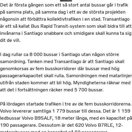
Det är första gången som ett så stort antal bussar går i trafik
på samma plats, på samma dag i ett av de största projekten
någonsin att förbättra kollektivtrafiken i en stad. Transantiago
är ett så kallat Bus Rapid Transit-system som skall bidra till att
invånarna i Santiago snabbare och smidigare skall kunna ta sig
dit de vill.
I dag rullar ca 8 000 bussar i Santiago utan någon större
samordning. Tanken med Transantiago är att Santiago skall
genomkorsas av fem busskorridorer där bussar med hög
passagerarkapacitet skall rulla. Samordningen med matarlinjer
utifrån staden kommer att bli hög. Myndigheterna räknar med
att det i fortsättningen räcker med 5 700 bussar.
På lördagen startade trafiken i tre av de fem busskorridorerna.
Volvo levererar samtliga 1 779 bussar till dessa. Det är 1 159
ledbussar Volvo B9SALF, 18 meter långa, med en kapacitet på
190 passagerare. Dessutom är det 620 Volvo B7RLE, 12-