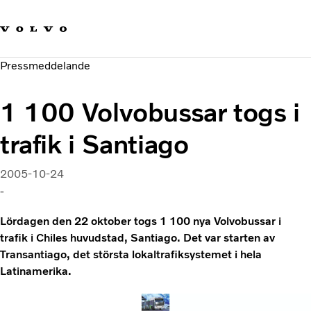
Våra varumärken
Kontakta oss
Hållbara transporter
Pressmeddelande
Om oss
Karriär
1 100 Volvobussar togs i
Investerare
Nyheter och Media
trafik i Santiago
2005-10-24
-
Lördagen den 22 oktober togs 1 100 nya Volvobussar i
trafik i Chiles huvudstad, Santiago. Det var starten av
Transantiago, det största lokaltrafiksystemet i hela
Latinamerika.