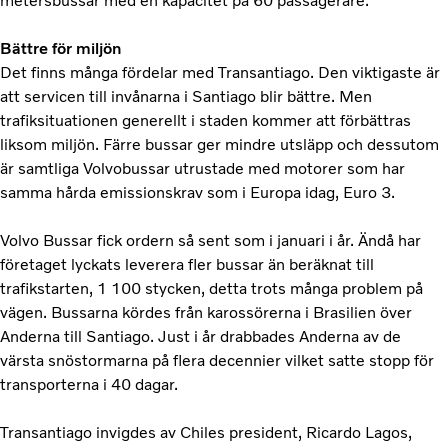
metersbussar med en kapacitet på 60 passagerare.
Bättre för miljön
Det finns många fördelar med Transantiago. Den viktigaste är
att servicen till invånarna i Santiago blir bättre. Men
trafiksituationen generellt i staden kommer att förbättras
liksom miljön. Färre bussar ger mindre utsläpp och dessutom
är samtliga Volvobussar utrustade med motorer som har
samma hårda emissionskrav som i Europa idag, Euro 3.
Volvo Bussar fick ordern så sent som i januari i år. Ändå har
företaget lyckats leverera fler bussar än beräknat till
trafikstarten, 1 100 stycken, detta trots många problem på
vägen. Bussarna kördes från karossörerna i Brasilien över
Anderna till Santiago. Just i år drabbades Anderna av de
värsta snöstormarna på flera decennier vilket satte stopp för
transporterna i 40 dagar.
Transantiago invigdes av Chiles president, Ricardo Lagos,