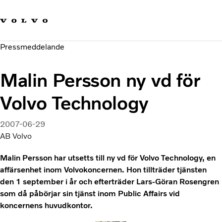
Våra varumärken
Kontakta oss
Hållbara transporter
Pressmeddelande
Om oss
Karriär
Malin Persson ny vd för
Investerare
Nyheter och Media
Volvo Technology
2007-06-29
AB Volvo
Malin Persson har utsetts till ny vd för Volvo Technology, en
affärsenhet inom Volvokoncernen. Hon tillträder tjänsten
den 1 september i år och efterträder Lars-Göran Rosengren
som då påbörjar sin tjänst inom Public Affairs vid
koncernens huvudkontor.