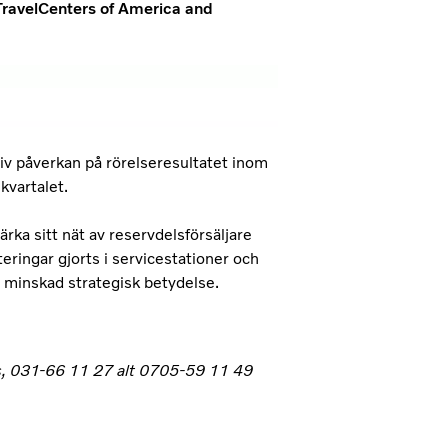
TravelCenters of America and
iv påverkan på rörelseresultatet inom
vartalet.
rka sitt nät av reservdelsförsäljare
ringar gjorts i servicestationer och
tt minskad strategisk betydelse.
ss, 031-66 11 27 alt 0705-59 11 49