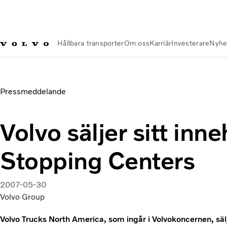
Hållbara transporter
Om oss
Karriär
Investerare
Nyhe
Nyheter och Media
Volvo säljer sitt innehav i Petro Stoppin
Pressmeddelande
Volvo säljer sitt inne
Stopping Centers
2007-05-30
Volvo Group
Volvo Trucks North America, som ingår i Volvokoncernen, säl