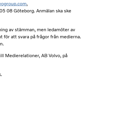
vogroup.com
,
k, 405 08 Göteborg. Anmälan ska ske
dning av stämman, men ledamöter av
 för att svara på frågor från medierna.
n.
l Medierelationer, AB Volvo, på
.