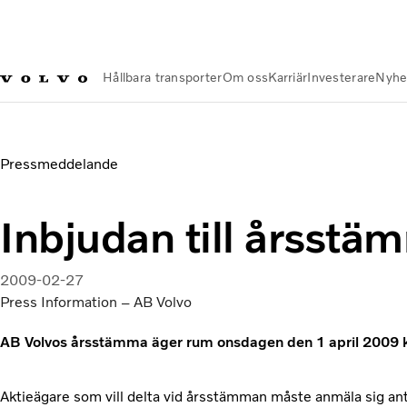
Hållbara transporter
Om oss
Karriär
Investerare
Nyhe
Nyheter och Media
Inbjudan till årsstämma
Pressmeddelande
Inbjudan till årsstä
2009-02-27
Press Information – AB Volvo
AB Volvos årsstämma äger rum onsdagen den 1 april 2009 kl
Aktieägare som vill delta vid årsstämman måste anmäla sig an