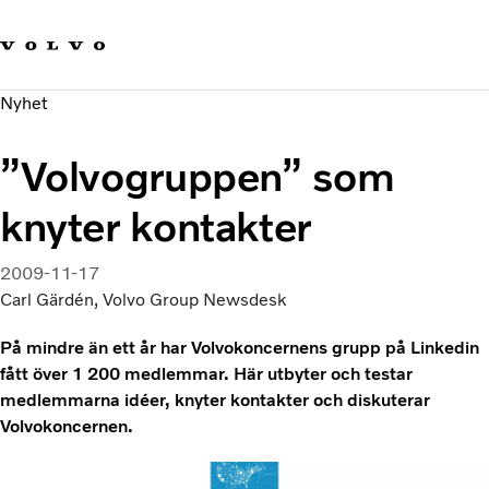
Våra varumärken
Kontakta oss
Hållbara transporter
Nyhet
Om oss
Karriär
”Volvogruppen” som
Investerare
Nyheter och Media
knyter kontakter
2009-11-17
Carl Gärdén, Volvo Group Newsdesk
På mindre än ett år har Volvokoncernens grupp på Linkedin
fått över 1 200 medlemmar. Här utbyter och testar
medlemmarna idéer, knyter kontakter och diskuterar
Volvokoncernen.