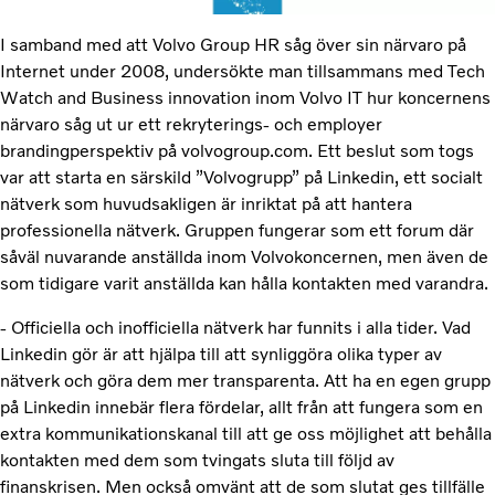
I samband med att Volvo Group HR såg över sin närvaro på
Internet under 2008, undersökte man tillsammans med Tech
Watch and Business innovation inom Volvo IT hur koncernens
närvaro såg ut ur ett rekryterings- och employer
brandingperspektiv på volvogroup.com. Ett beslut som togs
var att starta en särskild ”Volvogrupp” på Linkedin, ett socialt
nätverk som huvudsakligen är inriktat på att hantera
professionella nätverk. Gruppen fungerar som ett forum där
såväl nuvarande anställda inom Volvokoncernen, men även de
som tidigare varit anställda kan hålla kontakten med varandra.
- Officiella och inofficiella nätverk har funnits i alla tider. Vad
Linkedin gör är att hjälpa till att synliggöra olika typer av
nätverk och göra dem mer transparenta. Att ha en egen grupp
på Linkedin innebär flera fördelar, allt från att fungera som en
extra kommunikationskanal till att ge oss möjlighet att behålla
kontakten med dem som tvingats sluta till följd av
finanskrisen. Men också omvänt att de som slutat ges tillfälle