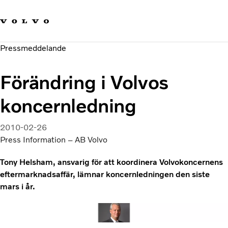
Våra varumärken
Kontakta oss
Hållbara transporter
Pressmeddelande
Om oss
Karriär
Förändring i Volvos
Investerare
Nyheter och Media
koncernledning
2010-02-26
Press Information – AB Volvo
Tony Helsham, ansvarig för att koordinera Volvokoncernens
eftermarknadsaffär, lämnar koncernledningen den siste
mars i år.