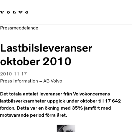
Våra varumärken
Kontakta oss
Hållbara transporter
Pressmeddelande
Om oss
Karriär
Lastbilsleveranser
Investerare
Nyheter och Media
oktober 2010
2010-11-17
Press Information – AB Volvo
Det totala antalet leveranser från Volvokoncernens
lastbilsverksamheter uppgick under oktober till 17 642
fordon. Detta var en ökning med 35% jämfört med
motsvarande period förra året.