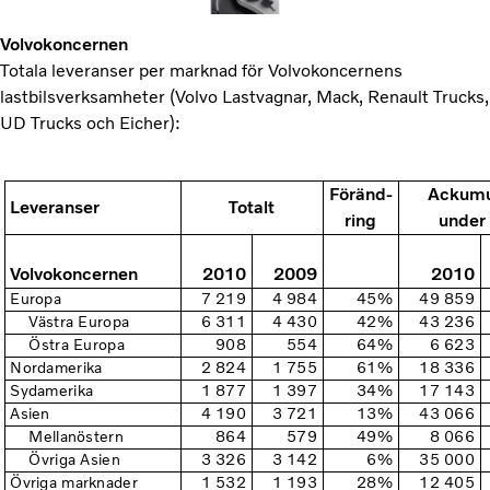
Volvokoncernen
Totala leveranser per marknad för Volvokoncernens
lastbilsverksamheter (Volvo Lastvagnar, Mack, Renault Trucks,
UD Trucks och Eicher):
Föränd-
Ackumu
Leveranser
Totalt
ring
under 
Volvokoncernen
2010
2009
2010
Europa
7 219
4 984
45%
49 859
Västra Europa
6 311
4 430
42%
43 236
Östra Europa
908
554
64%
6 623
Nordamerika
2 824
1 755
61%
18 336
Sydamerika
1 877
1 397
34%
17 143
Asien
4 190
3 721
13%
43 066
Mellanöstern
864
579
49%
8 066
Övriga Asien
3 326
3 142
6%
35 000
Övriga marknader
1 532
1 193
28%
12 405