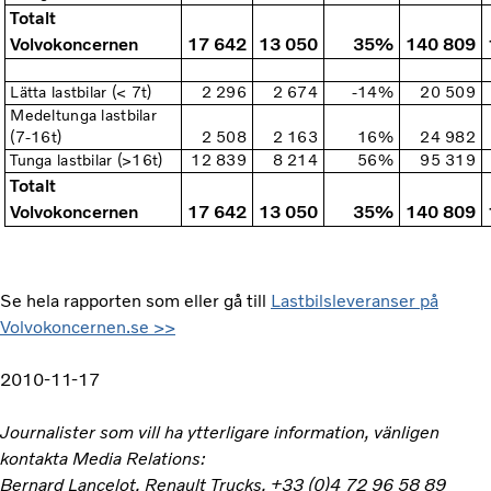
Totalt
Volvokoncernen
17 642
13 050
35%
140 809
Lätta lastbilar (< 7t)
2 296
2 674
-14%
20 509
Medeltunga lastbilar
(7-16t)
2 508
2 163
16%
24 982
Tunga lastbilar (>16t)
12 839
8 214
56%
95 319
Totalt
Volvokoncernen
17 642
13 050
35%
140 809
Se hela rapporten som eller gå till
Lastbilsleveranser på
Volvokoncernen.se >>
2010-11-17
Journalister som vill ha ytterligare information, vänligen
kontakta Media Relations:
Bernard Lancelot, Renault Trucks, +33 (0)4 72 96 58 89