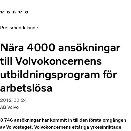
Våra varumärken
Kontakta oss
Hållbara transporter
Pressmeddelande
Om oss
Karriär
Nära 4000 ansökningar
Investerare
Nyheter och Media
till Volvokoncernens
utbildningsprogram för
arbetslösa
2012-09-24
AB Volvo
3 746 ansökningar har kommit in till den första omgången
av Volvosteget, Volvokoncernens ettåriga yrkesinriktade