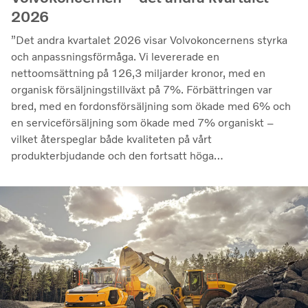
2026
”Det andra kvartalet 2026 visar Volvokoncernens styrka
och anpassningsförmåga. Vi levererade en
nettoomsättning på 126,3 miljarder kronor, med en
organisk försäljningstillväxt på 7%. Förbättringen var
bred, med en fordonsförsäljning som ökade med 6% och
en serviceförsäljning som ökade med 7% organiskt –
vilket återspeglar både kvaliteten på vårt
produkterbjudande och den fortsatt höga
utnyttjandegraden av våra kunders flottor på de flesta
marknader. Lönsamheten nådde sin högsta nivå under de
senaste kvartalen. Det justerade rörelseresultatet steg
till 14,8 miljarder kronor (13,5), med en justerad
rörelsemarginal på 11,7%, upp från 11,0% under andra
kvartalet 2025, en utveckling som visar vår förmåga att
generera bra resultat genom konjunkturcykeln”, säger
Martin Lundstedt, vd och koncernchef.