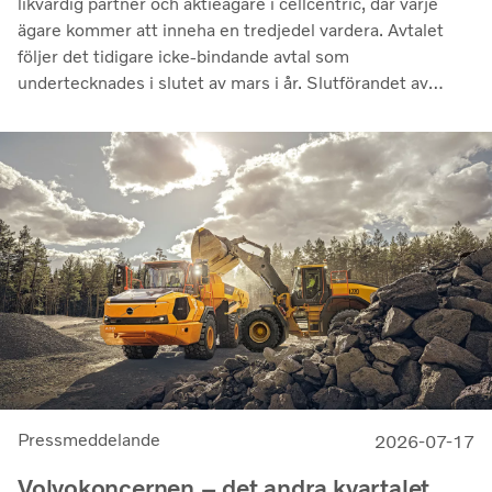
likvärdig partner och aktieägare i cellcentric, där varje
ägare kommer att inneha en tredjedel vardera. Avtalet
följer det tidigare icke-bindande avtal som
undertecknades i slutet av mars i år. Slutförandet av
transaktionen är villkorat av att regulatoriska
godkännanden erhålls. Genom samarbetet avser parterna
att stärka cellcentrics position som en ledande utvecklare
och producent av bränslecellssystem för tunga
kommersiella tillämpningar.
Pressmeddelande
2026-07-17
Volvokoncernen – det andra kvartalet