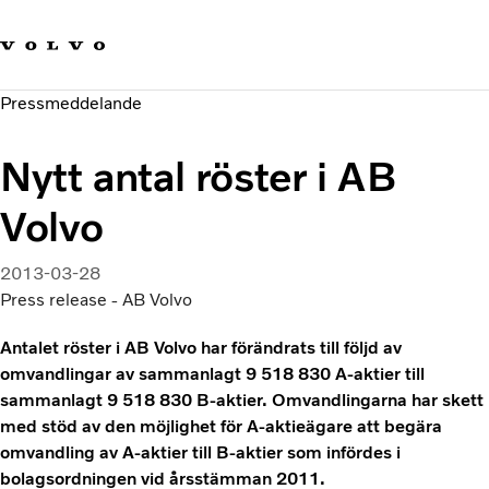
Våra varumärken
Kontakta oss
Hållbara transporter
Pressmeddelande
Om oss
Karriär
Nytt antal röster i AB
Investerare
Nyheter och Media
Volvo
2013-03-28
Press release - AB Volvo
Antalet röster i AB Volvo har förändrats till följd av
omvandlingar av sammanlagt 9 518 830 A-aktier till
sammanlagt 9 518 830 B-aktier. Omvandlingarna har skett
med stöd av den möjlighet för A-aktieägare att begära
omvandling av A-aktier till B-aktier som infördes i
bolagsordningen vid årsstämman 2011.