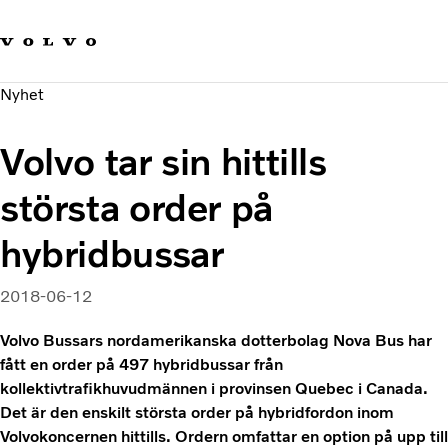
Våra varumärken
Kontakta oss
Hållbara transporter
Nyhet
Om oss
Karriär
Volvo tar sin hittills
Investerare
Nyheter och Media
största order på
hybridbussar
2018-06-12
Volvo Bussars nordamerikanska dotterbolag Nova Bus har
fått en order på 497 hybridbussar från
kollektivtrafikhuvudmännen i provinsen Quebec i Canada.
Det är den enskilt största order på hybridfordon inom
Volvokoncernen hittills. Ordern omfattar en option på upp till