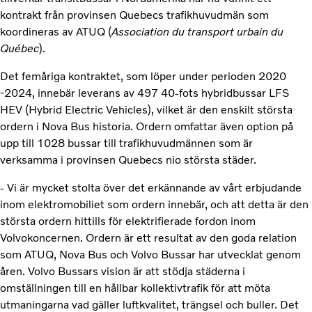
kontrakt från provinsen Quebecs trafikhuvudmän som
koordineras av ATUQ (
Association du transport urbain du
Québec
).
Det femåriga kontraktet, som löper under perioden 2020
-2024, innebär leverans av 497 40-fots hybridbussar LFS
HEV (Hybrid Electric Vehicles), vilket är den enskilt största
ordern i Nova Bus historia. Ordern omfattar även option på
upp till 1028 bussar till trafikhuvudmännen som är
verksamma i provinsen Quebecs nio största städer.
- Vi är mycket stolta över det erkännande av vårt erbjudande
inom elektromobiliet som ordern innebär, och att detta är den
största ordern hittills för elektrifierade fordon inom
Volvokoncernen. Ordern är ett resultat av den goda relation
som ATUQ, Nova Bus och Volvo Bussar har utvecklat genom
åren. Volvo Bussars vision är att stödja städerna i
omställningen till en hållbar kollektivtrafik för att möta
utmaningarna vad gäller luftkvalitet, trängsel och buller. Det