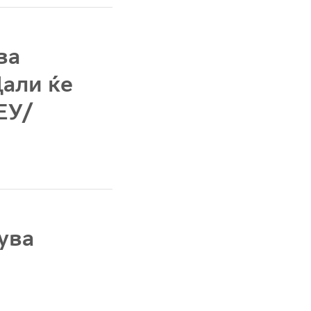
ва
али ќе
ЕУ/
ува