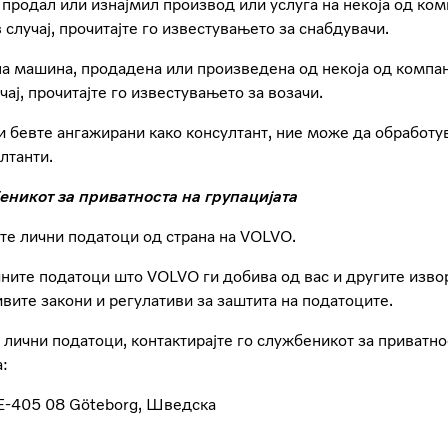
 продал или изнајмил производ или услуга на некоја од ком
случај, прочитајте го известувањето за снабдувачи.
на машина, продадена или произведена од некоја од компан
ај, прочитајте го известувањето за возачи.
ли бевте ангажирани како консултант, ние може да обработу
ултанти.
еникот за приватноста на групацијата
те лични податоци од страна на VOLVO.
ичните податоци што VOLVO ги добива од вас и другите изв
вите закони и регулативи за заштита на податоците.
лични податоци, контактирајте го службеникот за приватно
:
 SE-405 08 Göteborg, Шведска