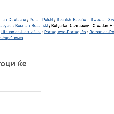
man-Deutsche
;
Polish-Polski
;
Spanish-Español
;
Swedish-Sv
арускі
;
Bosnian-Bosanski
; Bulgarian-български ; Croatian-Hr
;
Lithuanian-Lietuviškai
;
Portuguese-Português
;
Romanian-R
n-Українська
тоци ќе