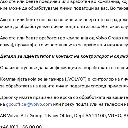
Ако сте или бевте поединец или вработен во компанија, кој
ние може да обработуваме лични податоци за вас. Во таков 
Ако сте или бевте возач на возило или оператор на градеж
може да обработуваме лични податоци за вас. Во таков случ
Ако сте или бевте вработен во компанија од Volvo Group и
случај, прочитајте го известувањето за вработени или конс
Детали за идентитетот и контакт на контролорот и служб
Ова известување дава информации за обработката на ваши
Компанијата која ве ангажира („VOLVO“) е контролор на л
за обработката на вашите лични податоци според применли
Доколку имате прашања во врска со обработката на вашите 
на
gpo.office@volvo.com
или преку пошта или на телефон на
AB Volvo, Att: Group Privacy Office, Dept AA14100, VGHQ,
+46 (0)31 66 00 00