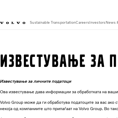
Sustainable Transportation
Careers
Investors
News 
Privacy
Приватност
Консултант
ИЗВЕСТУВАЊЕ ЗА П
Известување за личните податоци
Ова известување дава информации за обработката на вашит
Volvo Group може да ги обработува податоците за вас ако 
некоја од компаниите што припаѓаат на Volvo Group. Во тако