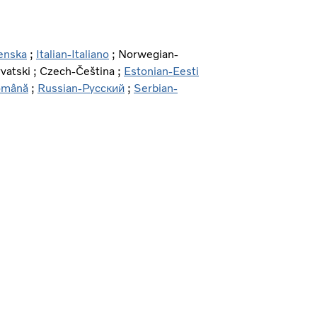
enska
;
Italian-Italiano
; Norwegian-
vatski ; Czech-Čeština ;
Estonian-Eesti
omână
;
Russian-Pусский
;
Serbian-