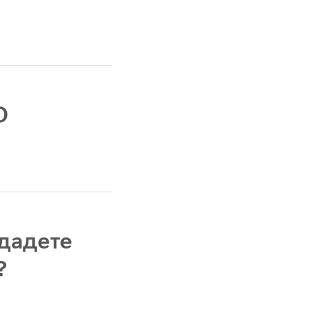
O
 дадете
?