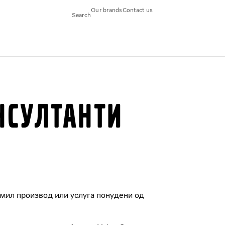
Our brands
Contact us
Search
НСУЛТАНТИ
ајмил производ или услуга понудени од