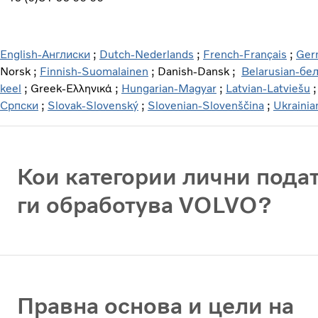
English-Англиски
;
Dutch-Nederlands
;
French-Français
;
Ger
Norsk ;
Finnish-Suomalainen
; Danish-Dansk ;
Belarusian-бел
keel
; Greek-Ελληνικά ;
Hungarian-Magyar
;
Latvian-Latviešu
Српски
;
Slovak-Slovenský
;
Slovenian-Slovenščina
;
Ukrainia
Кои категории лични пода
ги обработува VOLVO?
Правна основа и цели на