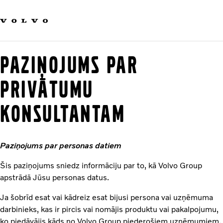
Our brands
Contact us
Sustainable Transportation
Careers
PAZIŅOJUMS PAR
Investors
News & Media
PRIVĀTUMU
Suppliers
KONSULTANTAM
About us
Paziņojums par personas datiem
Šis paziņojums sniedz informāciju par to, kā Volvo Group
apstrādā Jūsu personas datus.
Ja šobrīd esat vai kādreiz esat bijusi persona vai uzņēmuma
darbinieks, kas ir pircis vai nomājis produktu vai pakalpojumu,
ko piedāvājis kāds no Volvo Group piederošiem uzņēmumiem,