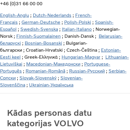
+46 (0)31 66 00 00
English-Angļu
;
Dutch-Nederlands
;
French-
Français
;
German-Deutsche
;
Polish-Polski
;
Spanish-
Español
;
Swedish-Svenska
;
Italian-Italiano
; Norwegian-
Norsk ;
Finnish-Suomalainen
; Danish-Dansk ;
Belarusian-
беларускі
;
Bosnian-Bosanski
; Bulgarian-
български ; Croatian-Hrvatski ; Czech-Čeština ;
Estonian-
Eesti keel
; Greek-Ελληνικά ;
Hungarian-Magyar
;
Lithuanian-
Lietuviškai
;
Macedonian-Македонски
;
Portuguese-
Português
;
Romanian-Română
;
Russian-Pусский
;
Serbian-
Српски
;
Slovak-Slovenský
;
Slovenian-
Slovenščina
;
Ukrainian-Українська
Kādas personas datu
kategorijas VOLVO