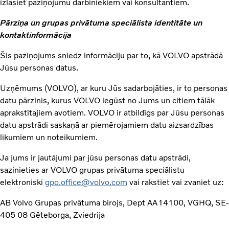
izlasiet paziņojumu darbiniekiem vai konsultantiem.
Pārziņa un grupas privātuma speciālista identitāte un
kontaktinformācija
Šis paziņojums sniedz informāciju par to, kā VOLVO apstrādā
Jūsu personas datus.
Uzņēmums (VOLVO), ar kuru Jūs sadarbojāties, ir to personas
datu pārzinis, kurus VOLVO iegūst no Jums un citiem tālāk
aprakstītajiem avotiem. VOLVO ir atbildīgs par Jūsu personas
datu apstrādi saskaņā ar piemērojamiem datu aizsardzības
likumiem un noteikumiem.
Ja jums ir jautājumi par jūsu personas datu apstrādi,
sazinieties ar VOLVO grupas privātuma speciālistu
elektroniski
gpo.office@volvo.com
vai rakstiet vai zvaniet uz:
AB Volvo Grupas privātuma birojs, Dept AA14100, VGHQ, SE-
405 08 Gēteborga, Zviedrija