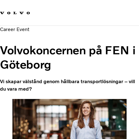
Våra varumärken
Kontakta oss
Hållbara transporter
Career Event
Om oss
Karriär
Volvokoncernen på FEN i
Investerare
Nyheter och Media
Göteborg
Vi skapar välstånd genom hållbara transportlösningar – vill
du vara med?