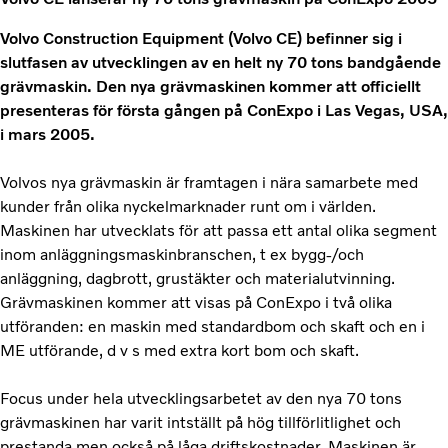
Volvo Construction Equipment (Volvo CE) befinner sig i
slutfasen av utvecklingen av en helt ny 70 tons bandgående
grävmaskin. Den nya grävmaskinen kommer att officiellt
presenteras för första gången på ConExpo i Las Vegas, USA,
i mars 2005.
Volvos nya grävmaskin är framtagen i nära samarbete med
kunder från olika nyckelmarknader runt om i världen.
Maskinen har utvecklats för att passa ett antal olika segment
inom anläggningsmaskinbranschen, t ex bygg-/och
anläggning, dagbrott, grustäkter och materialutvinning.
Grävmaskinen kommer att visas på ConExpo i två olika
utföranden: en maskin med standardbom och skaft och en i
ME utförande, d v s med extra kort bom och skaft.
Focus under hela utvecklingsarbetet av den nya 70 tons
grävmaskinen har varit intställt på hög tillförlitlighet och
prestanda men också på låga driftskostnader. Maskinen är