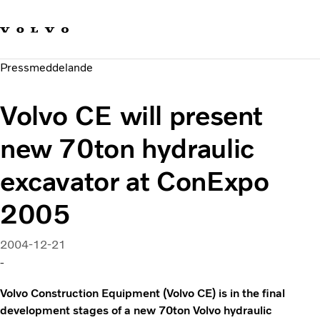
Våra varumärken
Kontakta oss
Hållbara transporter
Pressmeddelande
Om oss
Karriär
Volvo CE will present
Investerare
Nyheter och Media
new 70ton hydraulic
excavator at ConExpo
2005
2004-12-21
-
Volvo Construction Equipment (Volvo CE) is in the final
development stages of a new 70ton Volvo hydraulic