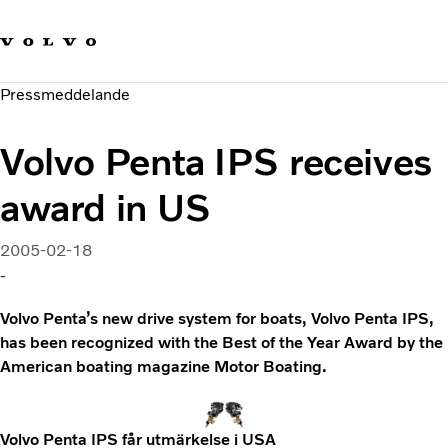
Våra varumärken
Kontakta oss
Hållbara transporter
Pressmeddelande
Om oss
Karriär
Volvo Penta IPS receives
Investerare
Nyheter och Media
award in US
2005-02-18
-
Volvo Penta’s new drive system for boats, Volvo Penta IPS,
has been recognized with the Best of the Year Award by the
American boating magazine Motor Boating.
Volvo Penta IPS får utmärkelse i USA