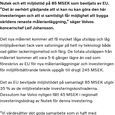
Nutek och ett miljöstöd på 85 MSEK som beviljats av EU.
”Det är oerhört glädjande att vi kan nu kan göra den här
investeringen och att vi samtidigt får möjlighet att bygga
världens renaste målerianläggning,” säger Volvos
koncernchef Leif Johansson.
Det nya måleriet kommer att få mycket låga utsläpp och låg
miljöpåverkan tack vare satsningar på helt ny teknologi både
vad gäller lackeringsmetod och färg. De totala utsläppen från
måleriet kommer att vara 5-6 gånger lägre än vad som
föreskrivs av EU för nya målerianläggningar och investeringen
för miljöförbättrande teknik uppgår till drygt 245 MSEK.
Det av EU beviljade miljöstödet på samanlagt 85 MSEK utgör
35 % av de miljörelaterade investeringskostnaderna.
Dessutom har Volvo nyligen fått 45 MSEK i regionalt
investeringsbidrag av Nutek för denna investering.
”Vi värdesätter det goda samarbete som vi haft med