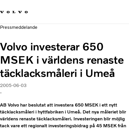
Våra varumärken
Kontakta oss
Hållbara transporter
Pressmeddelande
Om oss
Karriär
Volvo investerar 650
Investerare
Nyheter och Media
MSEK i världens renaste
täcklacksmåleri i Umeå
2005-06-03
-
AB Volvo har beslutat att investera 650 MSEK i ett nytt
täcklacksmåleri i hyttfabriken i Umeå. Det nya måleriet blir
världens renaste täcklacksmåleri. Investeringen blir möjlig
tack vare ett regionalt investeringsbidrag på 45 MSEK från