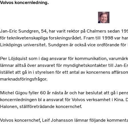
Volvos koncernledning.
Jan-Eric Sundgren, 54, har varit rektor på Chalmers sedan 1998
för teknikvetenskapliga forskningsrådet. Fram till 1998 var han
Linköpings universitet. Sundgren är också vice ordförande fö
Per Löjdquist som i dag ansvarar för kommunikation, varumär
lämnar alltså över ansvaret för myndighetskontakter till Jan-
istället att gå in i styrelsen för ett antal av koncernens affärs
marknadsföringsfrågor.
Michel Gigou fyller 60 år nästa år och har beslutat att gå i pen
koncernledningen bl a ansvarat för Volvos verksamhet i Kina. 
Halonen, ställföreträdande koncernchef.
Volvos koncernchef, Leif Johansson lämnar följande kommentare