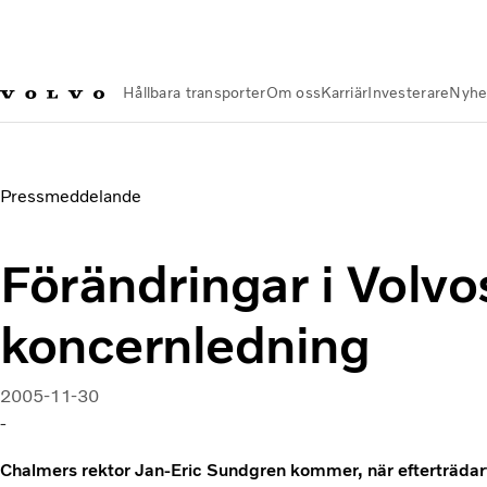
Hållbara transporter
Om oss
Karriär
Investerare
Nyhe
Nyheter och Media
Förändringar i Volvos koncernledning
Pressmeddelande
Förändringar i Volvo
koncernledning
2005-11-30
-
Chalmers rektor Jan-Eric Sundgren kommer, när efterträdarfr