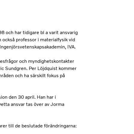
 och har tidigare bl a varit ansvarig
 också professor i materialfysik vid
r Ingenjörsvetenskapsakademin, IVA.
kesfrågor och myndighetskontakter
Eric Sundgren. Per Löjdquist kommer
områden och ha särskilt fokus på
sion den 30 april. Han har i
Detta ansvar tas över av Jorma
r till de beslutade förändringarna: